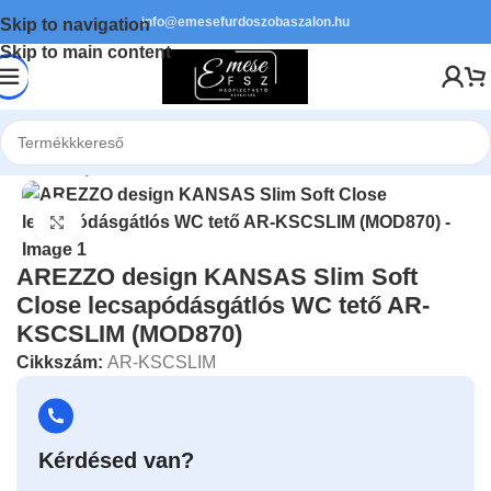
info@emesefurdoszobaszalon.hu
Skip to navigation
Skip to main content
Kezdőlap
/
Szaniter
/
WC tetők
Kattints a nagyításhoz
AREZZO design KANSAS Slim Soft
Close lecsapódásgátlós WC tető AR-
KSCSLIM (MOD870)
Cikkszám:
AR-KSCSLIM
Kérdésed van?