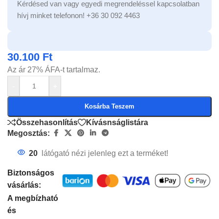
Kérdésed van vagy egyedi megrendeléssel kapcsolatban
hívj minket telefonon! +36 30 092 4463
30.100
Ft
Az ár 27% ÁFA-t tartalmaz.
-
+
Kosárba Teszem
Összehasonlítás
Kívásnságlistára
Megosztás:
20
látógató nézi jelenleg ezt a terméket!
Biztonságos
vásárlás:
A megbízható
és