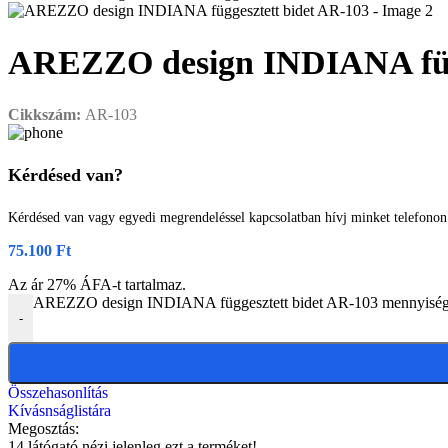
AREZZO design INDIANA függ
Cikkszám:
AR-103
Kérdésed van?
Kérdésed van vagy egyedi megrendeléssel kapcsolatban hívj minket telefono
75.100
Ft
Az ár 27% ÁFA-t tartalmaz.
AREZZO design INDIANA függesztett bidet AR-103 mennyisé
-
Összehasonlítás
Kívásnságlistára
Megosztás:
14
látógató nézi jelenleg ezt a terméket!