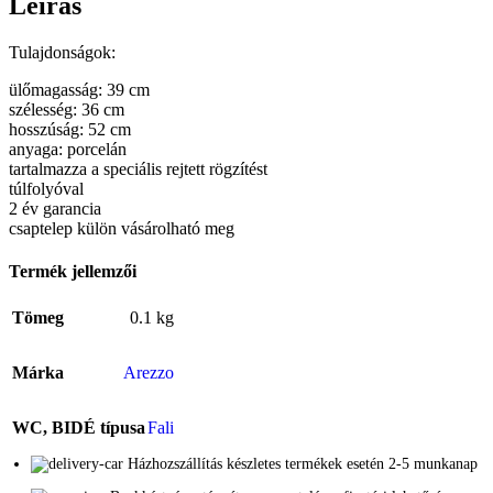
Leírás
Tulajdonságok:
ülőmagasság: 39 cm
szélesség: 36 cm
hosszúság: 52 cm
anyaga: porcelán
tartalmazza a speciális rejtett rögzítést
túlfolyóval
2 év garancia
csaptelep külön vásárolható meg
Termék jellemzői
Tömeg
0.1 kg
Márka
Arezzo
WC, BIDÉ típusa
Fali
Házhozszállítás készletes termékek esetén 2-5 munkanap