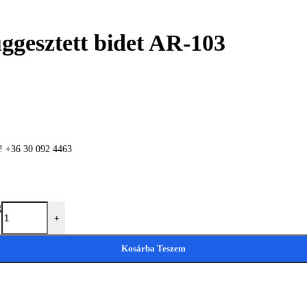
esztett bidet AR-103
n! +36 30 092 4463
g
+
Kosárba Teszem