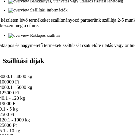
Bankkártyás, utánvétes vagy utalásos fizetési lehetőség
Szállítási információk
 készleten lévő termékeket szállítmányozó partnerünk szállítja 2-5 munka
rkezzen meg a címre.
Raklapos szállítás
aklapos és nagyméretű termékek szállítását csak előre utalás vagy online 
Szállítási díjak
3000.1 - 4000 kg
100000 Ft
4000.1 - 5000 kg
125000 Ft
40.1 - 120 kg
19000 Ft
0.1 - 5 kg
2500 Ft
120.1 - 1000 kg
25000 Ft
5.1 - 10 kg