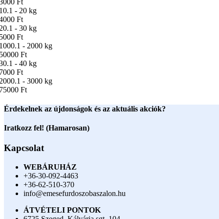
3000 Ft
10.1 - 20 kg
4000 Ft
20.1 - 30 kg
5000 Ft
1000.1 - 2000 kg
50000 Ft
30.1 - 40 kg
7000 Ft
2000.1 - 3000 kg
75000 Ft
Érdekelnek az újdonságok és az aktuális akciók?
Iratkozz fel! (Hamarosan)
Kapcsolat
WEBÁRUHÁZ
+36-30-092-4463
+36-62-510-370
info@emesefurdoszobaszalon.hu
ÁTVÉTELI PONTOK
6725 Szeged, Kálvária sgt. 104.​