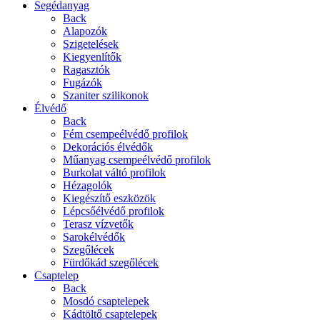
Segédanyag
Back
Alapozók
Szigetelések
Kiegyenlítők
Ragasztók
Fugázók
Szaniter szilikonok
Élvédő
Back
Fém csempeélvédő profilok
Dekorációs élvédők
Műanyag csempeélvédő profilok
Burkolat váltó profilok
Hézagolók
Kiegészítő eszközök
Lépcsőélvédő profilok
Terasz vízvetők
Sarokélvédők
Szegőlécek
Fürdőkád szegőlécek
Csaptelep
Back
Mosdó csaptelepek
Kádtöltő csaptelepek