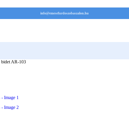
info@emesefurdoszobaszalon.hu
bidet AR-103