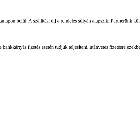
napon belül. A szállítási díj a rendelés súlyán alapszik. Partnerünk kü
bankkártyás fizetés esetén tudjuk teljesíteni, utánvétes fizetésre ezekb