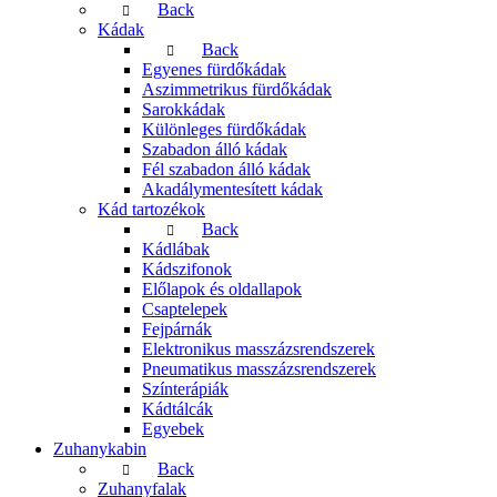
Back
Kádak
Back
Egyenes fürdőkádak
Aszimmetrikus fürdőkádak
Sarokkádak
Különleges fürdőkádak
Szabadon álló kádak
Fél szabadon álló kádak
Akadálymentesített kádak
Kád tartozékok
Back
Kádlábak
Kádszifonok
Előlapok és oldallapok
Csaptelepek
Fejpárnák
Elektronikus masszázsrendszerek
Pneumatikus masszázsrendszerek
Színterápiák
Kádtálcák
Egyebek
Zuhanykabin
Back
Zuhanyfalak