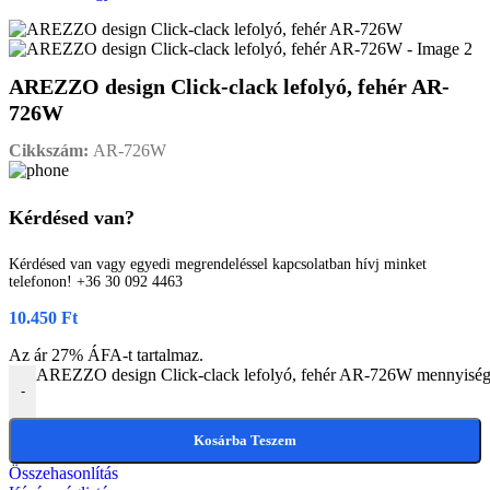
AREZZO design Click-clack lefolyó, fehér AR-
726W
Cikkszám:
AR-726W
Kérdésed van?
Kérdésed van vagy egyedi megrendeléssel kapcsolatban hívj minket
telefonon! +36 30 092 4463
10.450
Ft
Az ár 27% ÁFA-t tartalmaz.
AREZZO design Click-clack lefolyó, fehér AR-726W mennyisé
-
Kosárba Teszem
Összehasonlítás