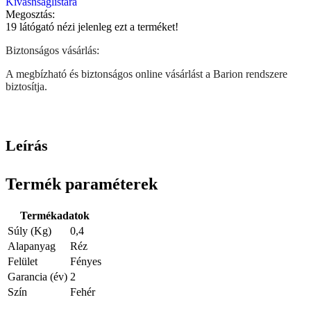
Kívásnságlistára
Megosztás:
19
látógató nézi jelenleg ezt a terméket!
Biztonságos vásárlás:
A megbízható és biztonságos online vásárlást a Barion rendszere
biztosítja.
Leírás
Termék paraméterek
Termékadatok
Súly (Kg)
0,4
Alapanyag
Réz
Felület
Fényes
Garancia (év)
2
Szín
Fehér