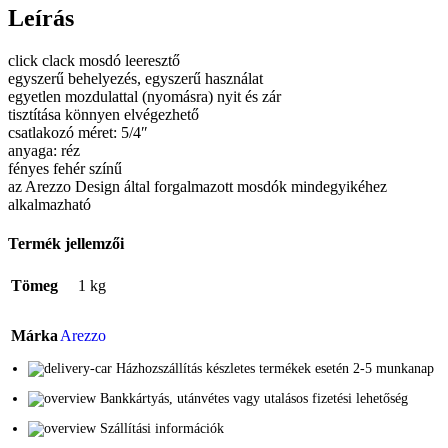
Leírás
click clack mosdó leeresztő
egyszerű behelyezés, egyszerű használat
egyetlen mozdulattal (nyomásra) nyit és zár
tisztítása könnyen elvégezhető
csatlakozó méret: 5/4″
anyaga: réz
fényes fehér színű
az Arezzo Design által forgalmazott mosdók mindegyikéhez
alkalmazható
Termék jellemzői
Tömeg
1 kg
Márka
Arezzo
Házhozszállítás készletes termékek esetén 2-5 munkanap
Bankkártyás, utánvétes vagy utalásos fizetési lehetőség
Szállítási információk