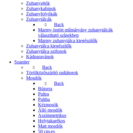
Zuhanyajtók
Zuhanykabinok
Zuhanyfolyókák
Zuhanytálcák
Back
Marmy öntött műmárvány zuhanytálcák
választható színekben
Marmy zuhanytálca kiegészítők
Zuhanytálca kiegészítők
Zuhanytálca szifonok
Kádparavánok
Szaniter
Back
Törölközőszárító radiátorok
Mosdók
Back
Bútorra
Pultra
Pultba
Kézmosók
Álló mosdók
Aszimmetrikus
Helytakarékos
Matt mosdók
50 cm-es