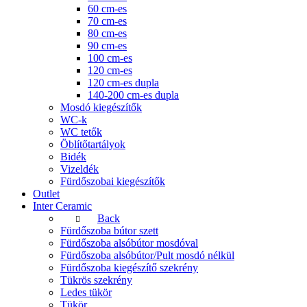
60 cm-es
70 cm-es
80 cm-es
90 cm-es
100 cm-es
120 cm-es
120 cm-es dupla
140-200 cm-es dupla
Mosdó kiegészítők
WC-k
WC tetők
Öblítőtartályok
Bidék
Vizeldék
Fürdőszobai kiegészítők
Outlet
Inter Ceramic
Back
Fürdőszoba bútor szett
Fürdőszoba alsóbútor mosdóval
Fürdőszoba alsóbútor/Pult mosdó nélkül
Fürdőszoba kiegészítő szekrény
Tükrös szekrény
Ledes tükör
Tükör