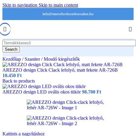
Skip to navigation
Skip to main content
info@emesefurdoszobaszalon.hu
Search
Kezdőlap
/
Szaniter
/
Mosdó kiegészítők
AREZZO design Click Clack lefolyó, matt fekete AR-726B
10.450
Ft
Back to products
AREZZO design LED ovális okos tükör
98.700
Ft
Kattints a nagyításhoz