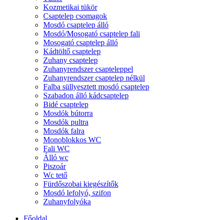
Kozmetikai tükör
Csaptelep csomagok
Mosdó csaptelep álló
Mosdó/Mosogató csaptelep fali
Mosogató csaptelep álló
Kádtöltő csaptelep
Zuhany csaptelep
Zuhanyrendszer csapteleppel
Zuhanyrendszer csaptelep nélkül
Falba süllyesztett mosdó csaptelep
Szabadon álló kádcsaptelep
Bidé csaptelep
Mosdók bútorra
Mosdók pultra
Mosdók falra
Monoblokkos WC
Fali WC
Álló wc
Piszoár
Wc tető
Fürdőszobai kiegészítők
Mosdó lefolyó, szifon
Zuhanyfolyóka
Főoldal