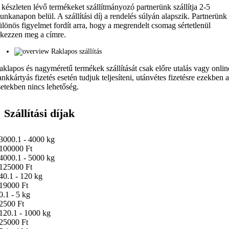
 készleten lévő termékeket szállítmányozó partnerünk szállítja 2-5
unkanapon belül. A szállítási díj a rendelés súlyán alapszik. Partnerünk
ülönös figyelmet fordít arra, hogy a megrendelt csomag sértetlenül
rkezzen meg a címre.
Raklapos szállítás
aklapos és nagyméretű termékek szállítását csak előre utalás vagy onlin
ankkártyás fizetés esetén tudjuk teljesíteni, utánvétes fizetésre ezekben 
setekben nincs lehetőség.
Szállítási díjak
3000.1 - 4000 kg
100000 Ft
4000.1 - 5000 kg
125000 Ft
40.1 - 120 kg
19000 Ft
0.1 - 5 kg
2500 Ft
120.1 - 1000 kg
25000 Ft