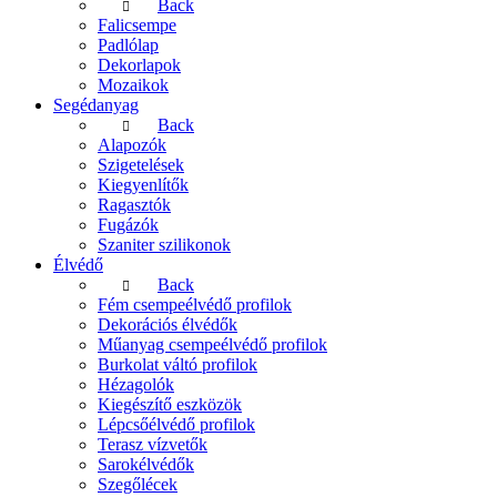
Back
Falicsempe
Padlólap
Dekorlapok
Mozaikok
Segédanyag
Back
Alapozók
Szigetelések
Kiegyenlítők
Ragasztók
Fugázók
Szaniter szilikonok
Élvédő
Back
Fém csempeélvédő profilok
Dekorációs élvédők
Műanyag csempeélvédő profilok
Burkolat váltó profilok
Hézagolók
Kiegészítő eszközök
Lépcsőélvédő profilok
Terasz vízvetők
Sarokélvédők
Szegőlécek