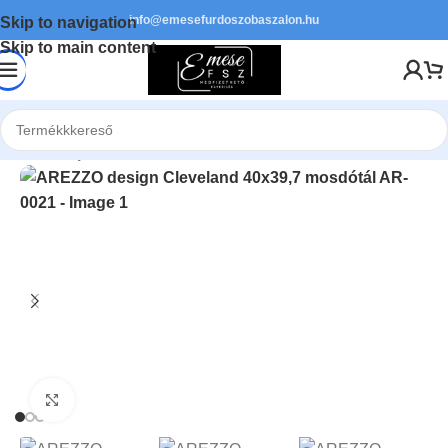
info@emesefurdoszobaszalon.hu
Skip to navigation
Skip to main content
Kezdőlap
/
Szaniter
/
Mosdók
Kattints a nagyításhoz