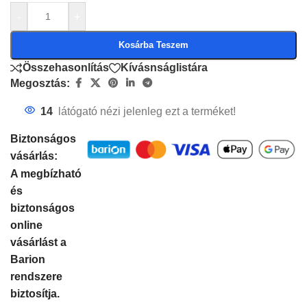
-
+
Kosárba Teszem
Összehasonlítás
Kívásnságlistára
Megosztás:
14
látógató nézi jelenleg ezt a terméket!
Biztonságos
vásárlás:
A megbízható
és
biztonságos
online
vásárlást a
Barion
rendszere
biztosítja.