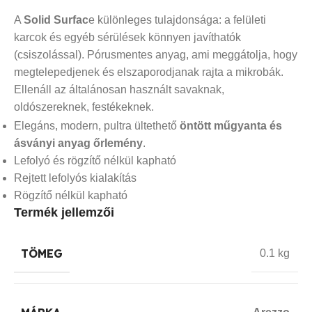
A
Solid Surfac
e különleges tulajdonsága: a felületi
karcok és egyéb sérülések könnyen javíthatók
(csiszolással). Pórusmentes anyag, ami meggátolja, hogy
megtelepedjenek és elszaporodjanak rajta a mikrobák.
Ellenáll az általánosan használt savaknak,
oldószereknek, festékeknek.
Elegáns, modern, pultra ültethető
öntött műgyanta és
ásványi anyag őrlemény
.
Lefolyó és rögzítő nélkül kapható
Rejtett lefolyós kialakítás
Rögzítő nélkül kapható
Termék jellemzői
TÖMEG
0.1 kg