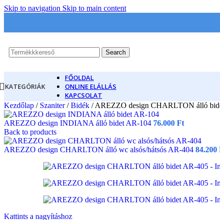
Skip to navigation
Skip to main content
Search
FŐOLDAL
KATEGÓRIÁK
ONLINE ELÁLLÁS
KAPCSOLAT
Kezdőlap
/
Szaniter
/
Bidék
/
AREZZO design CHARLTON álló bid
AREZZO design INDIANA álló bidet AR-104
76.000
Ft
Back to products
AREZZO design CHARLTON álló wc alsós/hátsós AR-404
84.200
Kattints a nagyításhoz