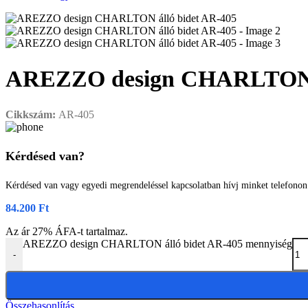
AREZZO design CHARLTON á
Cikkszám:
AR-405
Kérdésed van?
Kérdésed van vagy egyedi megrendeléssel kapcsolatban hívj minket telefono
84.200
Ft
Az ár 27% ÁFA-t tartalmaz.
AREZZO design CHARLTON álló bidet AR-405 mennyiség
-
Összehasonlítás