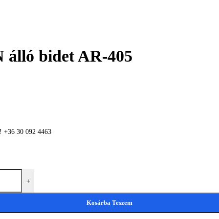
lló bidet AR-405
n! +36 30 092 4463
+
Kosárba Teszem