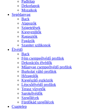
Padlólap
Dekorlapok
Mozaikok
Segédanyag
Back
Alapozók
Szigetelések
Kiegyenlítők
Ragasztók
Fugázók
Szaniter szilikonok
Élvédő
Back
Fém csempeélvédő profilok
Dekorációs élvédők
Műanyag csempeélvédő profilok
Burkolat váltó profilok
Hézagolók
Kiegészítő eszközök
Lépcsőélvédő profilok
Terasz vízvetők
Sarokélvédők
Szegőlécek
Fürdőkád szegőlécek
Csaptelep