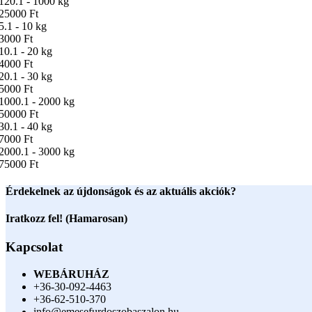
120.1 - 1000 kg
25000 Ft
5.1 - 10 kg
3000 Ft
10.1 - 20 kg
4000 Ft
20.1 - 30 kg
5000 Ft
1000.1 - 2000 kg
50000 Ft
30.1 - 40 kg
7000 Ft
2000.1 - 3000 kg
75000 Ft
Érdekelnek az újdonságok és az aktuális akciók?
Iratkozz fel! (Hamarosan)
Kapcsolat
WEBÁRUHÁZ
+36-30-092-4463
+36-62-510-370
info@emesefurdoszobaszalon.hu