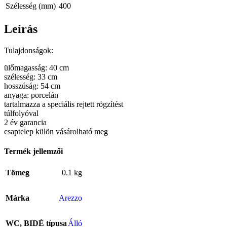
Szélesség (mm)
400
Leírás
Tulajdonságok:
ülőmagasság: 40 cm
szélesség: 33 cm
hosszúság: 54 cm
anyaga: porcelán
tartalmazza a speciális rejtett rögzítést
túlfolyóval
2 év garancia
csaptelep külön vásárolható meg
Termék jellemzői
Tömeg
0.1 kg
Márka
Arezzo
WC, BIDÉ típusa
Álló