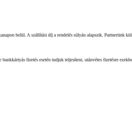
napon belül. A szállítási díj a rendelés súlyán alapszik. Partnerünk kü
bankkártyás fizetés esetén tudjuk teljesíteni, utánvétes fizetésre ezekb