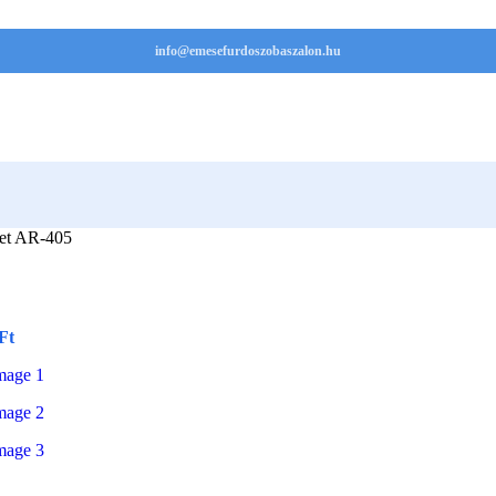
info@emesefurdoszobaszalon.hu
et AR-405
Ft