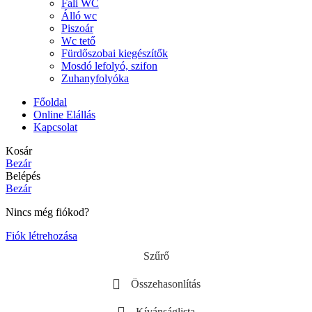
Fali WC
Álló wc
Piszoár
Wc tető
Fürdőszobai kiegészítők
Mosdó lefolyó, szifon
Zuhanyfolyóka
Főoldal
Online Elállás
Kapcsolat
Kosár
Bezár
Belépés
Bezár
Nincs még fiókod?
Fiók létrehozása
Szűrő
Összehasonlítás
Kívánságlista