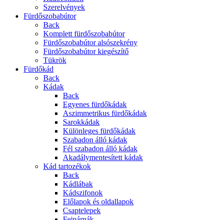
Szerelvények
Fürdőszobabútor
Back
Komplett fürdőszobabútor
Fürdőszobabútor alsószekrény
Fürdőszobabútor kiegészítő
Tükrök
Fürdőkád
Back
Kádak
Back
Egyenes fürdőkádak
Aszimmetrikus fürdőkádak
Sarokkádak
Különleges fürdőkádak
Szabadon álló kádak
Fél szabadon álló kádak
Akadálymentesített kádak
Kád tartozékok
Back
Kádlábak
Kádszifonok
Előlapok és oldallapok
Csaptelepek
Fejpárnák