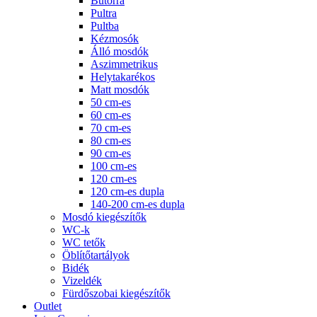
Bútorra
Pultra
Pultba
Kézmosók
Álló mosdók
Aszimmetrikus
Helytakarékos
Matt mosdók
50 cm-es
60 cm-es
70 cm-es
80 cm-es
90 cm-es
100 cm-es
120 cm-es
120 cm-es dupla
140-200 cm-es dupla
Mosdó kiegészítők
WC-k
WC tetők
Öblítőtartályok
Bidék
Vizeldék
Fürdőszobai kiegészítők
Outlet