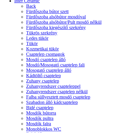
Inter Ceramic
Back
Fürdőszoba bútor szett
Fürdőszoba alsóbútor mosdóval
Fürdőszoba alsóbútor/Pult mosdó nélkül
Fürdőszoba kiegészítő szekrény
Tükrös szekrény
Ledes tükör
Tükör
Kozmetikai tükör
Csaptelep csomagok
Mosdó csaptelep álló
Mosdó/Mosogató csaptelep fali
Mosogató csaptelep álló
Kádtöltő csaptelep
Zuhany csaptelep
Zuhanyrendszer csapteleppel
Zuhanyrendszer csaptelep nélkül
Falba süllyesztett mosdó csaptelep
Szabadon álló kádcsaptelep
Bidé csaptelep
Mosdók bútorra
Mosdók pultra
Mosdók falra
Monoblokkos WC