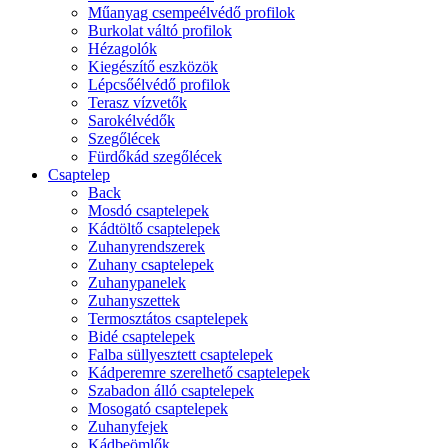
Műanyag csempeélvédő profilok
Burkolat váltó profilok
Hézagolók
Kiegészítő eszközök
Lépcsőélvédő profilok
Terasz vízvetők
Sarokélvédők
Szegőlécek
Fürdőkád szegőlécek
Csaptelep
Back
Mosdó csaptelepek
Kádtöltő csaptelepek
Zuhanyrendszerek
Zuhany csaptelepek
Zuhanypanelek
Zuhanyszettek
Termosztátos csaptelepek
Bidé csaptelepek
Falba süllyesztett csaptelepek
Kádperemre szerelhető csaptelepek
Szabadon álló csaptelepek
Mosogató csaptelepek
Zuhanyfejek
Kádbeömlők