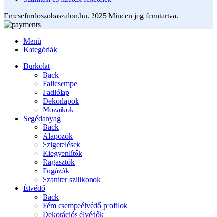
Emesefurdoszobaszalon.hu. 2025 Minden jog fenntartva.
Menü
Kategóriák
Burkolat
Back
Falicsempe
Padlólap
Dekorlapok
Mozaikok
Segédanyag
Back
Alapozók
Szigetelések
Kiegyenlítők
Ragasztók
Fugázók
Szaniter szilikonok
Élvédő
Back
Fém csempeélvédő profilok
Dekorációs élvédők