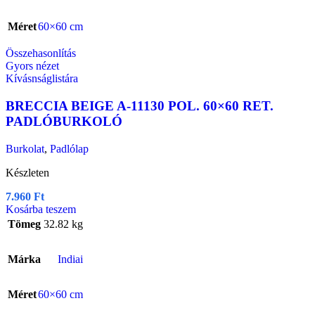
Méret
60×60 cm
Összehasonlítás
Gyors nézet
Kívásnságlistára
BRECCIA BEIGE A-11130 POL. 60×60 RET.
PADLÓBURKOLÓ
Burkolat
,
Padlólap
Készleten
7.960
Ft
Kosárba teszem
Tömeg
32.82 kg
Márka
Indiai
Méret
60×60 cm