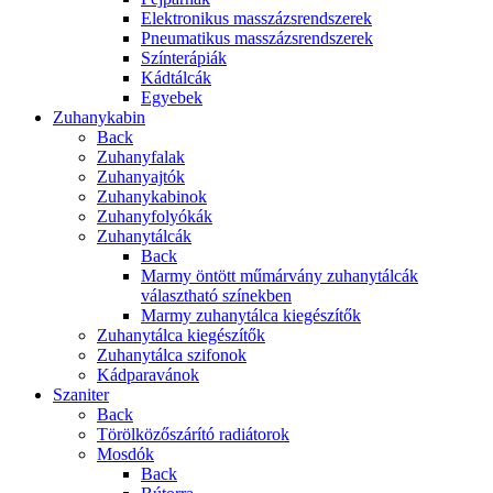
Elektronikus masszázsrendszerek
Pneumatikus masszázsrendszerek
Színterápiák
Kádtálcák
Egyebek
Zuhanykabin
Back
Zuhanyfalak
Zuhanyajtók
Zuhanykabinok
Zuhanyfolyókák
Zuhanytálcák
Back
Marmy öntött műmárvány zuhanytálcák
választható színekben
Marmy zuhanytálca kiegészítők
Zuhanytálca kiegészítők
Zuhanytálca szifonok
Kádparavánok
Szaniter
Back
Törölközőszárító radiátorok
Mosdók
Back