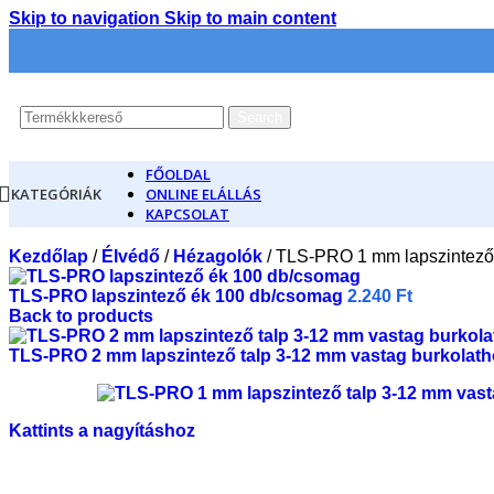
Skip to navigation
Skip to main content
Search
FŐOLDAL
KATEGÓRIÁK
ONLINE ELÁLLÁS
KAPCSOLAT
Kezdőlap
/
Élvédő
/
Hézagolók
/
TLS-PRO 1 mm lapszintező 
TLS-PRO lapszintező ék 100 db/csomag
2.240
Ft
Back to products
TLS-PRO 2 mm lapszintező talp 3-12 mm vastag burkolat
Kattints a nagyításhoz