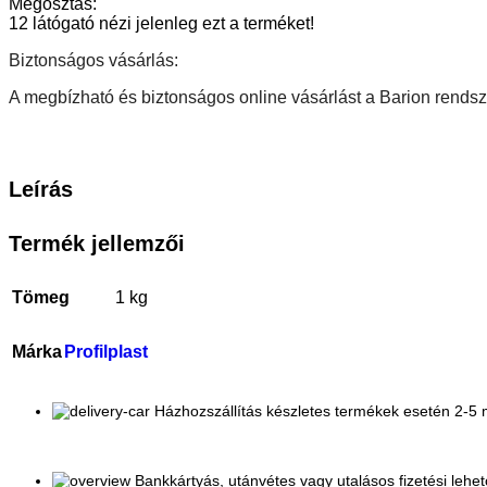
Megosztás:
12
látógató nézi jelenleg ezt a terméket!
Biztonságos vásárlás:
A megbízható és biztonságos online vásárlást a Barion rendsze
Leírás
Termék jellemzői
Tömeg
1 kg
Márka
Profilplast
Házhozszállítás készletes termékek esetén 2-
Bankkártyás, utánvétes vagy utalásos fizetési lehe