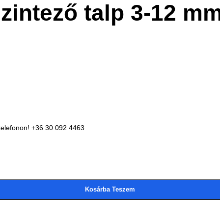
intező talp 3-12 mm
telefonon! +36 30 092 4463
Kosárba Teszem