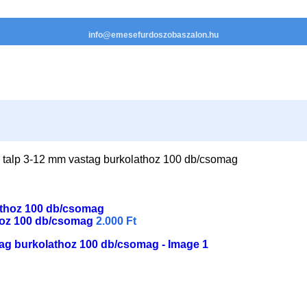
info@emesefurdoszobaszalon.hu
talp 3-12 mm vastag burkolathoz 100 db/csomag
hoz 100 db/csomag
2.000
Ft