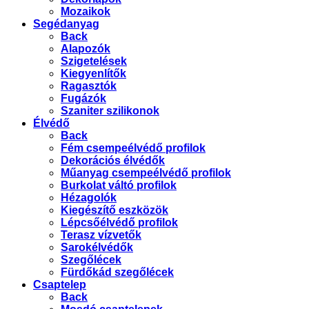
Mozaikok
Segédanyag
Back
Alapozók
Szigetelések
Kiegyenlítők
Ragasztók
Fugázók
Szaniter szilikonok
Élvédő
Back
Fém csempeélvédő profilok
Dekorációs élvédők
Műanyag csempeélvédő profilok
Burkolat váltó profilok
Hézagolók
Kiegészítő eszközök
Lépcsőélvédő profilok
Terasz vízvetők
Sarokélvédők
Szegőlécek
Fürdőkád szegőlécek
Csaptelep
Back