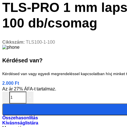
TLS-PRO 1 mm lapsz
100 db/csomag
Cikkszám:
TLS100-1-100
Kérdésed van?
Kérdésed van vagy egyedi megrendeléssel kapcsolatban hívj minket 
2.000
Ft
Az ár 27% ÁFA-t tartalmaz.
-
+
Összehasonlítás
Kívásnságlistára