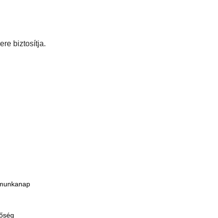
re biztosítja.
5 munkanap
tőség