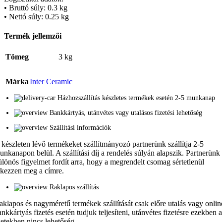
• Bruttó súly: 0.3 kg
• Nettó súly: 0.25 kg
Termék jellemzői
Tömeg
3 kg
Márka
Inter Ceramic
Házhozszállítás készletes termékek esetén 2-5 munkanap
Bankkártyás, utánvétes vagy utalásos fizetési lehetőség
Szállítási információk
 készleten lévő termékeket szállítmányozó partnerünk szállítja 2-5
unkanapon belül. A szállítási díj a rendelés súlyán alapszik. Partnerünk
ülönös figyelmet fordít arra, hogy a megrendelt csomag sértetlenül
rkezzen meg a címre.
Raklapos szállítás
aklapos és nagyméretű termékek szállítását csak előre utalás vagy onlin
ankkártyás fizetés esetén tudjuk teljesíteni, utánvétes fizetésre ezekben 
setekben nincs lehetőség.