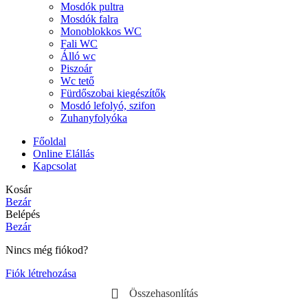
Mosdók pultra
Mosdók falra
Monoblokkos WC
Fali WC
Álló wc
Piszoár
Wc tető
Fürdőszobai kiegészítők
Mosdó lefolyó, szifon
Zuhanyfolyóka
Főoldal
Online Elállás
Kapcsolat
Kosár
Bezár
Belépés
Bezár
Nincs még fiókod?
Fiók létrehozása
Összehasonlítás