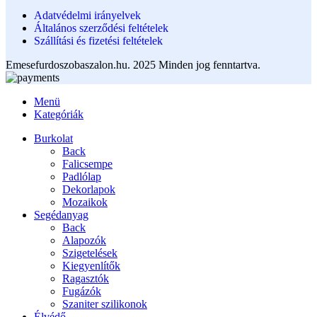
Adatvédelmi irányelvek
Általános szerződési feltételek
Szállítási és fizetési feltételek
Emesefurdoszobaszalon.hu. 2025 Minden jog fenntartva.
Menü
Kategóriák
Burkolat
Back
Falicsempe
Padlólap
Dekorlapok
Mozaikok
Segédanyag
Back
Alapozók
Szigetelések
Kiegyenlítők
Ragasztók
Fugázók
Szaniter szilikonok
Élvédő