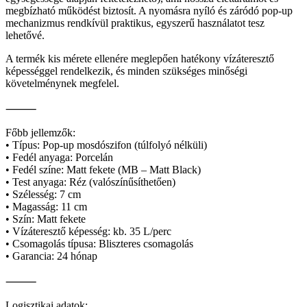
megbízható működést biztosít. A nyomásra nyíló és záródó pop-up
mechanizmus rendkívül praktikus, egyszerű használatot tesz
lehetővé.
A termék kis mérete ellenére meglepően hatékony vízáteresztő
képességgel rendelkezik, és minden szükséges minőségi
követelménynek megfelel.
⸻
Főbb jellemzők:
• Típus: Pop-up mosdószifon (túlfolyó nélküli)
• Fedél anyaga: Porcelán
• Fedél színe: Matt fekete (MB – Matt Black)
• Test anyaga: Réz (valószínűsíthetően)
• Szélesség: 7 cm
• Magasság: 11 cm
• Szín: Matt fekete
• Vízáteresztő képesség: kb. 35 L/perc
• Csomagolás típusa: Bliszteres csomagolás
• Garancia: 24 hónap
⸻
Logisztikai adatok: