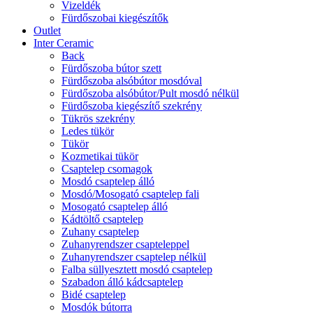
Vizeldék
Fürdőszobai kiegészítők
Outlet
Inter Ceramic
Back
Fürdőszoba bútor szett
Fürdőszoba alsóbútor mosdóval
Fürdőszoba alsóbútor/Pult mosdó nélkül
Fürdőszoba kiegészítő szekrény
Tükrös szekrény
Ledes tükör
Tükör
Kozmetikai tükör
Csaptelep csomagok
Mosdó csaptelep álló
Mosdó/Mosogató csaptelep fali
Mosogató csaptelep álló
Kádtöltő csaptelep
Zuhany csaptelep
Zuhanyrendszer csapteleppel
Zuhanyrendszer csaptelep nélkül
Falba süllyesztett mosdó csaptelep
Szabadon álló kádcsaptelep
Bidé csaptelep
Mosdók bútorra