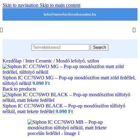
Skip to navigation
Skip to main content
info@emesefurdoszobaszalon.hu
Search
Kezdőlap
/
Inter Ceramic
/
Mosdó lefolyó, szifon
Siphon IC CC76WO MG – Pop-up mosdószifon matt zöld fedéllel,
túlfolyó nélkül
9.090
Ft
Back to products
Siphon IC CC76WO BLACK – Pop-up mosdószifon túlfolyó
nélkül, matt fekete fedéllel
9.090
Ft