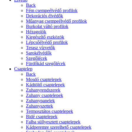
Back
Fém csempeélvédő profilok
Dekorációs élvédők
Műanyag csempeélvédő profilok
Burkolat váltó profilok
Hézagolók
Kiegészítő eszközök
Lépcsőélvédő profilok
Terasz vízvetők
Sarokélvédők
Szegőlécek
Fürdőkád szegőlécek
Csaptelep
Back
Mosdó csaptelepek
Kádtöltő csaptelepek
Zuhanyrendszerek
Zuhany csaptelepek
Zuhanypanelek
Zuhanyszettek
Termosztátos csaptelepek
Bidé csaptelepek
Falba süllyesztett csaptelepek
Kádperemre szerelhető csaptelepek