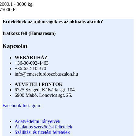
2000.1 - 3000 kg
75000 Ft
Érdekelnek az újdonságok és az aktuális akciók?
Iratkozz fel! (Hamarosan)
Kapcsolat
WEBÁRUHÁZ
+36-30-092-4463
+36-62-510-370
info@emesefurdoszobaszalon.hu
ÁTVÉTELI PONTOK
6725 Szeged, Kálvária sgt. 104.​
6900 Makó, Lonovics sgt. 25.
Facebook
Instagram
Adatvédelmi irányelvek
Általános szerződési feltételek
Szállítási és fizetési feltételek