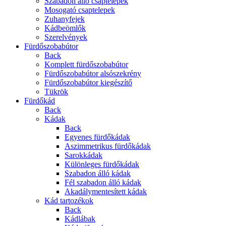
Szabadon álló csaptelepek
Mosogató csaptelepek
Zuhanyfejek
Kádbeömlők
Szerelvények
Fürdőszobabútor
Back
Komplett fürdőszobabútor
Fürdőszobabútor alsószekrény
Fürdőszobabútor kiegészítő
Tükrök
Fürdőkád
Back
Kádak
Back
Egyenes fürdőkádak
Aszimmetrikus fürdőkádak
Sarokkádak
Különleges fürdőkádak
Szabadon álló kádak
Fél szabadon álló kádak
Akadálymentesített kádak
Kád tartozékok
Back
Kádlábak