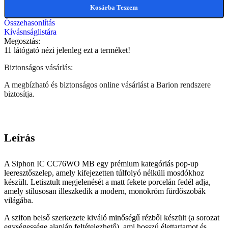
Kosárba Teszem
Összehasonlítás
Kívásnságlistára
Megosztás:
11
látógató nézi jelenleg ezt a terméket!
Biztonságos vásárlás:
A megbízható és biztonságos online vásárlást a Barion rendszere
biztosítja.
Leírás
A Siphon IC CC76WO MB egy prémium kategóriás pop-up
leeresztőszelep, amely kifejezetten túlfolyó nélküli mosdókhoz
készült. Letisztult megjelenését a matt fekete porcelán fedél adja,
amely stílusosan illeszkedik a modern, monokróm fürdőszobák
világába.
A szifon belső szerkezete kiváló minőségű rézből készült (a sorozat
egységessége alapján feltételezhető), ami hosszú élettartamot és