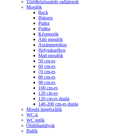
Törölközőszárító radiátorok
Mosdók
Back
Bútorra
Pultra
Pultba
Kézmosók
Álló mosdók
Aszimmetrikus
Helytakarékos
Matt mosdók
50 cm-es
60 cm-es
70 cm-es
80 cm-es
90 cm-es
100 cm-es
120 cm-es
120 cm-es dupla
140-200 cm-es dupla
Mosdó kiegészítők
WC-k
WC tetők
Öblítőtartályok
Bidék