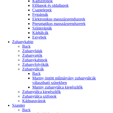
Kádszifonok
Előlapok és oldallapok
Csaptelepek
Fejpárnák
Elektronikus masszázsrendszerek
Pneumatikus masszázsrendszerek
Színterápiák
Kádtálcák
Egyebek
Zuhanykabin
Back
Zuhanyfalak
Zuhanyajtók
Zuhanykabinok
Zuhanyfolyókák
Zuhanytálcák
Back
Marmy öntött műmárvány zuhanytálcák
választható színekben
Marmy zuhanytálca kiegészítők
Zuhanytálca kiegészítők
Zuhanytálca szifonok
Kádparavánok
Szaniter
Back