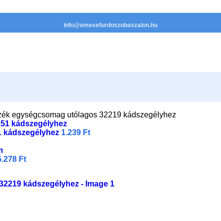
info@emesefurdoszobaszalon.hu
tozék egységcsomag utólagos 32219 kádszegélyhez
51 kádszegélyhez
1.239
Ft
5.278
Ft