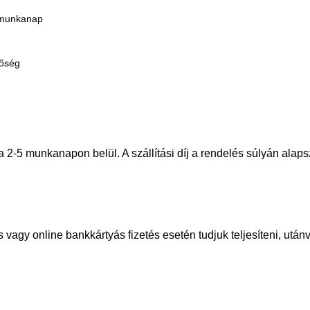
5 munkanap
tőség
 2-5 munkanapon belül. A szállítási díj a rendelés súlyán alapsz
 vagy online bankkártyás fizetés esetén tudjuk teljesíteni, utá