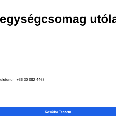
ék egységcsomag utó
telefonon! +36 30 092 4463
Kosárba Teszem