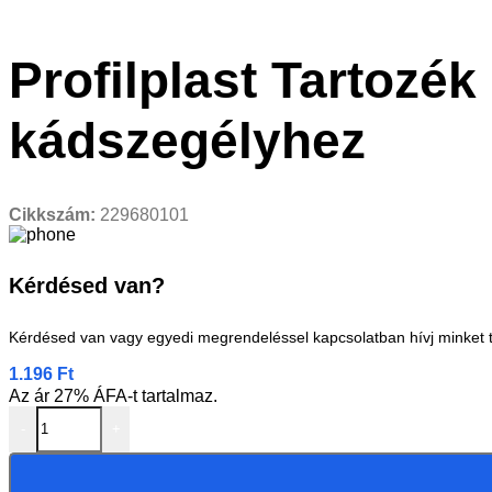
Profilplast Tartoz
kádszegélyhez
Cikkszám:
229680101
Kérdésed van?
Kérdésed van vagy egyedi megrendeléssel kapcsolatban hívj minket 
1.196
Ft
Az ár 27% ÁFA-t tartalmaz.
-
+