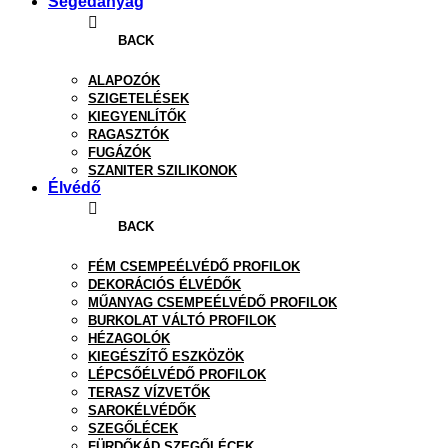
Segédanyag
BACK
ALAPOZÓK
SZIGETELÉSEK
KIEGYENLÍTŐK
RAGASZTÓK
FUGÁZÓK
SZANITER SZILIKONOK
Élvédő
BACK
FÉM CSEMPEÉLVÉDŐ PROFILOK
DEKORÁCIÓS ÉLVÉDŐK
MŰANYAG CSEMPEÉLVÉDŐ PROFILOK
BURKOLAT VÁLTÓ PROFILOK
HÉZAGOLÓK
KIEGÉSZÍTŐ ESZKÖZÖK
LÉPCSŐÉLVÉDŐ PROFILOK
TERASZ VÍZVETŐK
SAROKÉLVÉDŐK
SZEGŐLÉCEK
FÜRDŐKÁD SZEGŐLÉCEK