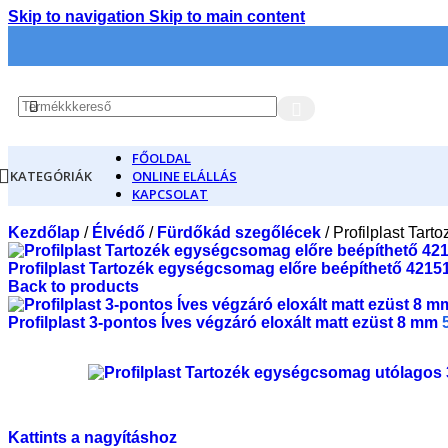
Skip to navigation
Skip to main content
FŐOLDAL
KATEGÓRIÁK
ONLINE ELÁLLÁS
KAPCSOLAT
Kezdőlap
/
Élvédő
/
Fürdőkád szegőlécek
/
Profilplast Tar
Profilplast Tartozék egységcsomag előre beépíthető 421
Back to products
Profilplast 3-pontos Íves végzáró eloxált matt ezüst 8 mm
Kattints a nagyításhoz