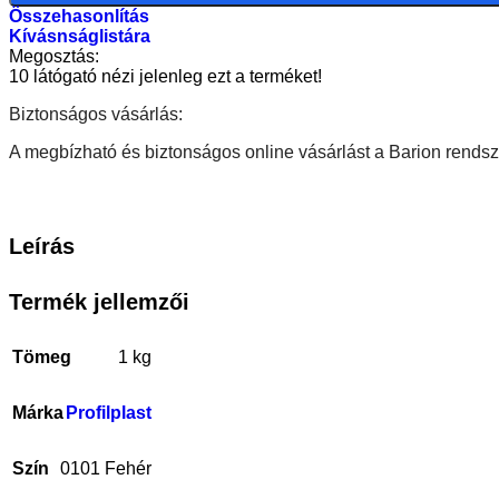
Összehasonlítás
Kívásnságlistára
Megosztás:
10
látógató nézi jelenleg ezt a terméket!
Biztonságos vásárlás:
A megbízható és biztonságos online vásárlást a Barion rendsze
Leírás
Termék jellemzői
Tömeg
1 kg
Márka
Profilplast
Szín
0101 Fehér