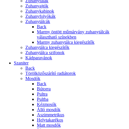
Zuhanyfalak
Zuhanyajtók
Zuhanykabinok
Zuhanyfolyókák
Zuhanytálcák
Back
Marmy öntött műmárvány zuhanytálcák
választható színekben
Marmy zuhanytálca kiegészítők
Zuhanytálca kiegészítők
Zuhanytálca szifonok
Kádparavánok
Szaniter
Back
Törölközőszárító radiátorok
Mosdók
Back
Bútorra
Pultra
Pultba
Kézmosók
Álló mosdók
Aszimmetrikus
Helytakarékos
Matt mosdók