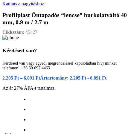
Kattints a nagyításhoz
Profilplast Öntapadós “lencse” burkolatváltó 40
mm, 0.9 m / 2.7 m
Cikkszám:
45427
Kérdésed van?
Kérdésed van vagy egyedi megrendeléssel kapcsolatban hívj minket
telefonon! +36 30 092 4463
2.205
Ft
–
6.891
Ft
Ártartomány: 2.205 Ft - 6.891 Ft
Az ár 27% ÁFA-t tartalmaz.