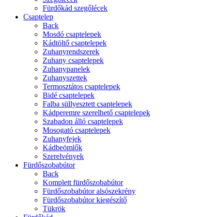
Fürdőkád szegőlécek
Csaptelep
Back
Mosdó csaptelepek
Kádtöltő csaptelepek
Zuhanyrendszerek
Zuhany csaptelepek
Zuhanypanelek
Zuhanyszettek
Termosztátos csaptelepek
Bidé csaptelepek
Falba süllyesztett csaptelepek
Kádperemre szerelhető csaptelepek
Szabadon álló csaptelepek
Mosogató csaptelepek
Zuhanyfejek
Kádbeömlők
Szerelvények
Fürdőszobabútor
Back
Komplett fürdőszobabútor
Fürdőszobabútor alsószekrény
Fürdőszobabútor kiegészítő
Tükrök