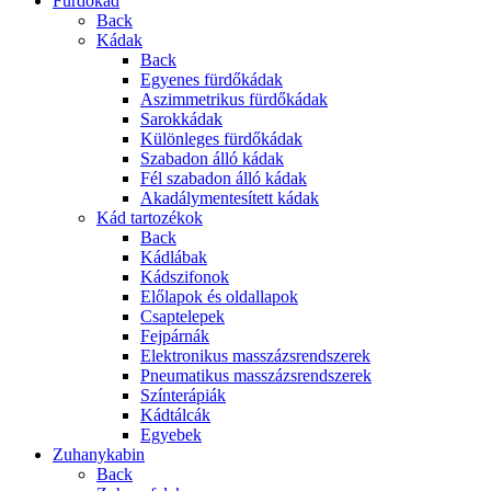
Fürdőkád
Back
Kádak
Back
Egyenes fürdőkádak
Aszimmetrikus fürdőkádak
Sarokkádak
Különleges fürdőkádak
Szabadon álló kádak
Fél szabadon álló kádak
Akadálymentesített kádak
Kád tartozékok
Back
Kádlábak
Kádszifonok
Előlapok és oldallapok
Csaptelepek
Fejpárnák
Elektronikus masszázsrendszerek
Pneumatikus masszázsrendszerek
Színterápiák
Kádtálcák
Egyebek
Zuhanykabin
Back