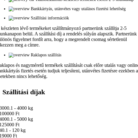
Bankkártyás, utánvétes vagy utalásos fizetési lehetőség
Szállítási információk
 készleten lévő termékeket szállítmányozó partnerünk szállítja 2-5
unkanapon belül. A szállítási díj a rendelés súlyán alapszik. Partnerünk
ülönös figyelmet fordít arra, hogy a megrendelt csomag sértetlenül
rkezzen meg a címre.
Raklapos szállítás
aklapos és nagyméretű termékek szállítását csak előre utalás vagy onlin
ankkártyás fizetés esetén tudjuk teljesíteni, utánvétes fizetésre ezekben 
setekben nincs lehetőség.
Szállítási díjak
3000.1 - 4000 kg
100000 Ft
4000.1 - 5000 kg
125000 Ft
40.1 - 120 kg
19000 Ft