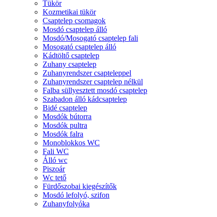
Tükör
Kozmetikai tükör
Csaptelep csomagok
Mosdó csaptelep álló
Mosdó/Mosogató csaptelep fali
Mosogató csaptelep álló
Kádtöltő csaptelep
Zuhany csaptelep
Zuhanyrendszer csapteleppel
Zuhanyrendszer csaptelep nélkül
Falba süllyesztett mosdó csaptelep
Szabadon álló kádcsaptelep
Bidé csaptelep
Mosdók bútorra
Mosdók pultra
Mosdók falra
Monoblokkos WC
Fali WC
Álló wc
Piszoár
Wc tető
Fürdőszobai kiegészítők
Mosdó lefolyó, szifon
Zuhanyfolyóka