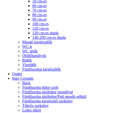
50 cm-es
60 cm-es
70 cm-es
80 cm-es
90 cm-es
100 cm-es
120 cm-es
120 cm-es dupla
140-200 cm-es dupla
Mosdó kiegészítők
WC-k
WC tetők
Öblítőtartályok
Bidék
Vizeldék
Fürdőszobai kiegészítők
Outlet
Inter Ceramic
Back
Fürdőszoba bútor szett
Fürdőszoba alsóbútor mosdóval
Fürdőszoba alsóbútor/Pult mosdó nélkül
Fürdőszoba kiegészítő szekrény
Tükrös szekrény
Ledes tükör