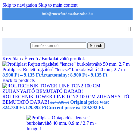
Skip to navigation
Skip to main content
info@emesefurdoszobaszalon.hu
Search
Kezdőlap
/
Élvédő
/
Burkolat váltó profilok
Profilplast Rejtett rögzítésű “lencse” burkolatváltó 50 mm, 2.7 m
8.900
Ft
–
9.135
Ft
Ártartomány: 8.900 Ft - 9.135 Ft
Back to products
ROLTECHNIK TOWER LINE TCN2 100 CM ZUHANYAJTÓ
BEMUTATÓ DARAB!
Original price was:
324.730
Ft
324.730 Ft.
129.892
Ft
Current price is: 129.892 Ft.