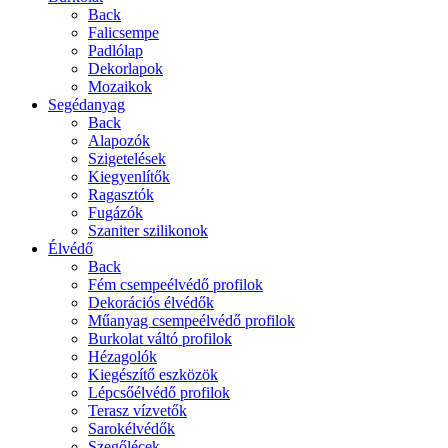
Back
Falicsempe
Padlólap
Dekorlapok
Mozaikok
Segédanyag
Back
Alapozók
Szigetelések
Kiegyenlítők
Ragasztók
Fugázók
Szaniter szilikonok
Élvédő
Back
Fém csempeélvédő profilok
Dekorációs élvédők
Műanyag csempeélvédő profilok
Burkolat váltó profilok
Hézagolók
Kiegészítő eszközök
Lépcsőélvédő profilok
Terasz vízvetők
Sarokélvédők
Szegőlécek