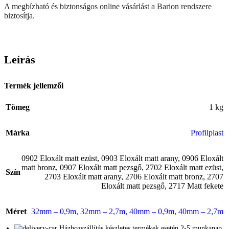
A megbízható és biztonságos online vásárlást a Barion rendszere
biztosítja.
Leírás
Termék jellemzői
Tömeg
1 kg
Márka
Profilplast
0902 Eloxált matt ezüst
,
0903 Eloxált matt arany
,
0906 Eloxált
matt bronz
,
0907 Eloxált matt pezsgő
,
2702 Eloxált matt ezüst
,
Szín
2703 Eloxált matt arany
,
2706 Eloxált matt bronz
,
2707
Eloxált matt pezsgő
,
2717 Matt fekete
Méret
32mm – 0,9m
,
32mm – 2,7m
,
40mm – 0,9m
,
40mm – 2,7m
Házhozszállítás készletes termékek esetén 2-5 munkanap