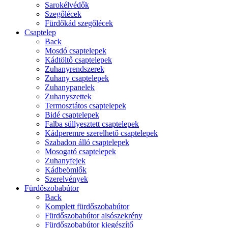
Sarokélvédők
Szegőlécek
Fürdőkád szegőlécek
Csaptelep
Back
Mosdó csaptelepek
Kádtöltő csaptelepek
Zuhanyrendszerek
Zuhany csaptelepek
Zuhanypanelek
Zuhanyszettek
Termosztátos csaptelepek
Bidé csaptelepek
Falba süllyesztett csaptelepek
Kádperemre szerelhető csaptelepek
Szabadon álló csaptelepek
Mosogató csaptelepek
Zuhanyfejek
Kádbeömlők
Szerelvények
Fürdőszobabútor
Back
Komplett fürdőszobabútor
Fürdőszobabútor alsószekrény
Fürdőszobabútor kiegészítő