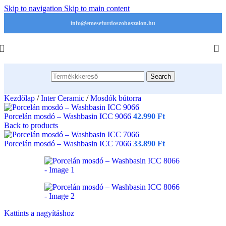
Skip to navigation
Skip to main content
info@emesefurdoszobaszalon.hu
Search
Kezdőlap
/
Inter Ceramic
/
Mosdók bútorra
Porcelán mosdó – Washbasin ICC 9066
42.990
Ft
Back to products
Porcelán mosdó – Washbasin ICC 7066
33.890
Ft
Kattints a nagyításhoz