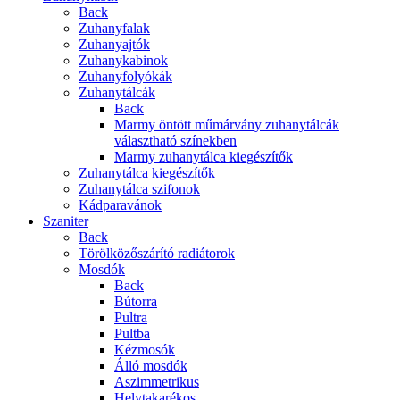
Back
Zuhanyfalak
Zuhanyajtók
Zuhanykabinok
Zuhanyfolyókák
Zuhanytálcák
Back
Marmy öntött műmárvány zuhanytálcák
választható színekben
Marmy zuhanytálca kiegészítők
Zuhanytálca kiegészítők
Zuhanytálca szifonok
Kádparavánok
Szaniter
Back
Törölközőszárító radiátorok
Mosdók
Back
Bútorra
Pultra
Pultba
Kézmosók
Álló mosdók
Aszimmetrikus
Helytakarékos