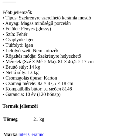
⸻
Főbb jellemzők
• Típus: Szekrényre szerelhető kerámia mosdó
• Anyag: Magas minőségű porcelán
• Felület: Fényes (glossy)
• Szín: Fehér
• Csaplyuk: Igen
• Túlfolyó: Igen
• Lefolyó szett: Nem tartozék
• Rögzítés módja: Szekrényre helyezhető
• Méretek (Szé × Mé × Ma): 81 × 46,5 × 17 cm
• Bruttó súly: 14 kg
• Nettó súly: 13 kg
• Csomagolás típusa: Karton
• Csomag mérete: 82 × 47,5 × 18 cm
• Kompatibilis bútor: за мебел 8146
• Garancia: 10 év (120 hónap)
Termék jellemzői
Tömeg
21 kg
Márka
Inter Ceramic