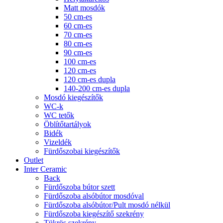
Matt mosdók
50 cm-es
60 cm-es
70 cm-es
80 cm-es
90 cm-es
100 cm-es
120 cm-es
120 cm-es dupla
140-200 cm-es dupla
Mosdó kiegészítők
WC-k
WC tetők
Öblítőtartályok
Bidék
Vizeldék
Fürdőszobai kiegészítők
Outlet
Inter Ceramic
Back
Fürdőszoba bútor szett
Fürdőszoba alsóbútor mosdóval
Fürdőszoba alsóbútor/Pult mosdó nélkül
Fürdőszoba kiegészítő szekrény
Tükrös szekrény