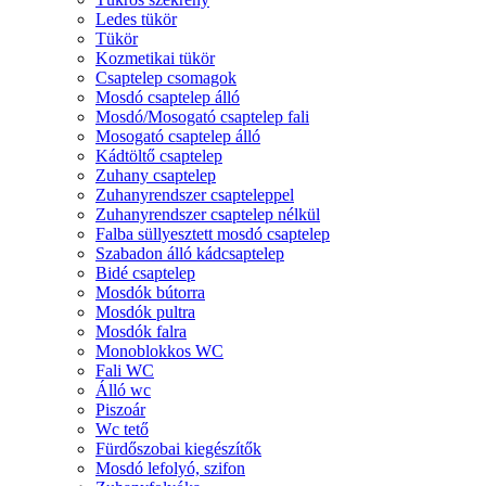
Ledes tükör
Tükör
Kozmetikai tükör
Csaptelep csomagok
Mosdó csaptelep álló
Mosdó/Mosogató csaptelep fali
Mosogató csaptelep álló
Kádtöltő csaptelep
Zuhany csaptelep
Zuhanyrendszer csapteleppel
Zuhanyrendszer csaptelep nélkül
Falba süllyesztett mosdó csaptelep
Szabadon álló kádcsaptelep
Bidé csaptelep
Mosdók bútorra
Mosdók pultra
Mosdók falra
Monoblokkos WC
Fali WC
Álló wc
Piszoár
Wc tető
Fürdőszobai kiegészítők
Mosdó lefolyó, szifon