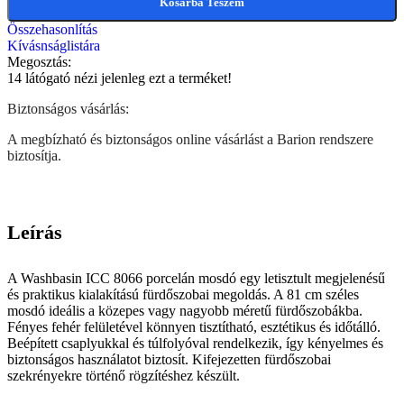
Kosárba Teszem
Összehasonlítás
Kívásnságlistára
Megosztás:
14
látógató nézi jelenleg ezt a terméket!
Biztonságos vásárlás:
A megbízható és biztonságos online vásárlást a Barion rendszere
biztosítja.
Leírás
A Washbasin ICC 8066 porcelán mosdó egy letisztult megjelenésű
és praktikus kialakítású fürdőszobai megoldás. A 81 cm széles
mosdó ideális a közepes vagy nagyobb méretű fürdőszobákba.
Fényes fehér felületével könnyen tisztítható, esztétikus és időtálló.
Beépített csaplyukkal és túlfolyóval rendelkezik, így kényelmes és
biztonságos használatot biztosít. Kifejezetten fürdőszobai
szekrényekre történő rögzítéshez készült.