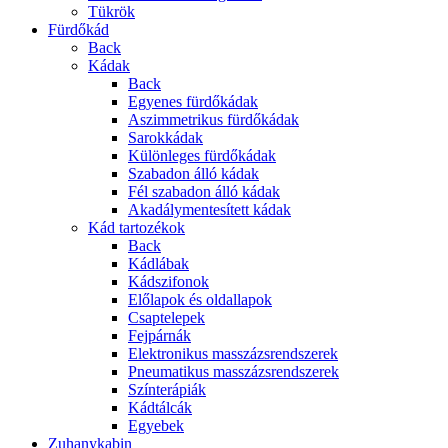
Tükrök
Fürdőkád
Back
Kádak
Back
Egyenes fürdőkádak
Aszimmetrikus fürdőkádak
Sarokkádak
Különleges fürdőkádak
Szabadon álló kádak
Fél szabadon álló kádak
Akadálymentesített kádak
Kád tartozékok
Back
Kádlábak
Kádszifonok
Előlapok és oldallapok
Csaptelepek
Fejpárnák
Elektronikus masszázsrendszerek
Pneumatikus masszázsrendszerek
Színterápiák
Kádtálcák
Egyebek
Zuhanykabin