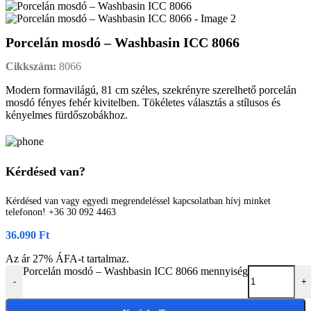
Porcelán mosdó – Washbasin ICC 8066
Cikkszám:
8066
Modern formavilágú, 81 cm széles, szekrényre szerelhető porcelán
mosdó fényes fehér kivitelben. Tökéletes választás a stílusos és
kényelmes fürdőszobákhoz.
Kérdésed van?
Kérdésed van vagy egyedi megrendeléssel kapcsolatban hívj minket
telefonon! +36 30 092 4463
36.090
Ft
Az ár 27% ÁFA-t tartalmaz.
Porcelán mosdó – Washbasin ICC 8066 mennyiség
-
+