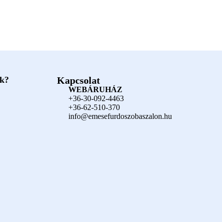
ók?
Kapcsolat
WEBÁRUHÁZ
+36-30-092-4463
+36-62-510-370
info@emesefurdoszobaszalon.hu