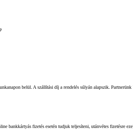
ap
nkanapon belül. A szállítási díj a rendelés súlyán alapszik. Partnerünk
ine bankkártyás fizetés esetén tudjuk teljesíteni, utánvétes fizetésre e