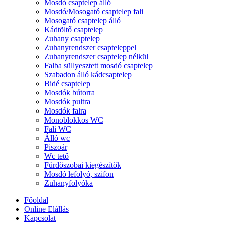
Mosdó csaptelep álló
Mosdó/Mosogató csaptelep fali
Mosogató csaptelep álló
Kádtöltő csaptelep
Zuhany csaptelep
Zuhanyrendszer csapteleppel
Zuhanyrendszer csaptelep nélkül
Falba süllyesztett mosdó csaptelep
Szabadon álló kádcsaptelep
Bidé csaptelep
Mosdók bútorra
Mosdók pultra
Mosdók falra
Monoblokkos WC
Fali WC
Álló wc
Piszoár
Wc tető
Fürdőszobai kiegészítők
Mosdó lefolyó, szifon
Zuhanyfolyóka
Főoldal
Online Elállás
Kapcsolat