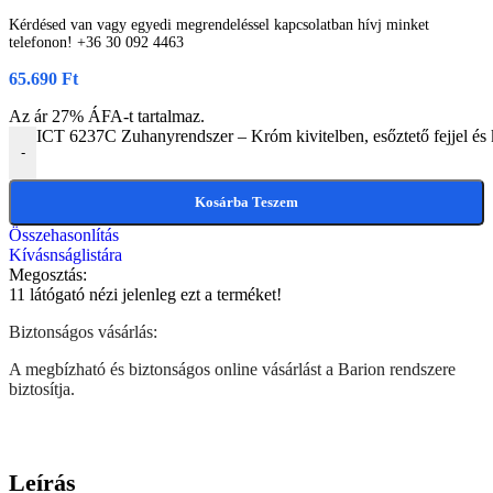
Kérdésed van vagy egyedi megrendeléssel kapcsolatban hívj minket
telefonon! +36 30 092 4463
65.690
Ft
Az ár 27% ÁFA-t tartalmaz.
ICT 6237C Zuhanyrendszer – Króm kivitelben, esőztető fejjel é
-
Kosárba Teszem
Összehasonlítás
Kívásnságlistára
Megosztás:
11
látógató nézi jelenleg ezt a terméket!
Biztonságos vásárlás:
A megbízható és biztonságos online vásárlást a Barion rendszere
biztosítja.
Leírás