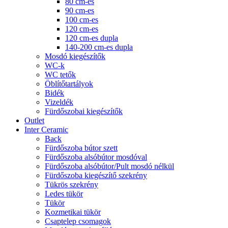
80 cm-es
90 cm-es
100 cm-es
120 cm-es
120 cm-es dupla
140-200 cm-es dupla
Mosdó kiegészítők
WC-k
WC tetők
Öblítőtartályok
Bidék
Vizeldék
Fürdőszobai kiegészítők
Outlet
Inter Ceramic
Back
Fürdőszoba bútor szett
Fürdőszoba alsóbútor mosdóval
Fürdőszoba alsóbútor/Pult mosdó nélkül
Fürdőszoba kiegészítő szekrény
Tükrös szekrény
Ledes tükör
Tükör
Kozmetikai tükör
Csaptelep csomagok