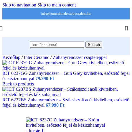
Skip to navigation
Skip to main content
info@emesefurdoszobaszalon.hu
Search
Kezdőlap
/
Inter Ceramic
/
Zuhanyrendszer csapteleppel
ICT 6237GG Zuhanyrendszer – Gun Grey kivitelben, esőztető fejjel
és kézizuhannyal
79.290
Ft
Back to products
ICT 6237BS Zuhanyrendszer – Szálcsiszolt acél kivitelben, esőztető
fejjel és kézizuhannyal
67.990
Ft