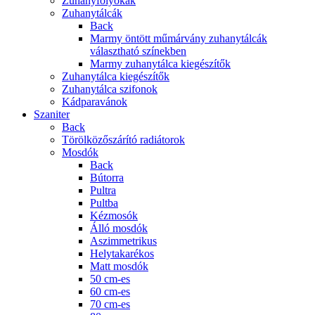
Zuhanyfolyókák
Zuhanytálcák
Back
Marmy öntött műmárvány zuhanytálcák
választható színekben
Marmy zuhanytálca kiegészítők
Zuhanytálca kiegészítők
Zuhanytálca szifonok
Kádparavánok
Szaniter
Back
Törölközőszárító radiátorok
Mosdók
Back
Bútorra
Pultra
Pultba
Kézmosók
Álló mosdók
Aszimmetrikus
Helytakarékos
Matt mosdók
50 cm-es
60 cm-es
70 cm-es