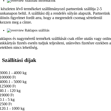
Szállítási információk
 készleten lévő termékeket szállítmányozó partnerünk szállítja 2-5
unkanapon belül. A szállítási díj a rendelés súlyán alapszik. Partnerünk
ülönös figyelmet fordít arra, hogy a megrendelt csomag sértetlenül
rkezzen meg a címre.
Raklapos szállítás
aklapos és nagyméretű termékek szállítását csak előre utalás vagy onlin
ankkártyás fizetés esetén tudjuk teljesíteni, utánvétes fizetésre ezekben 
setekben nincs lehetőség.
Szállítási díjak
3000.1 - 4000 kg
100000 Ft
4000.1 - 5000 kg
125000 Ft
40.1 - 120 kg
19000 Ft
0.1 - 5 kg
2500 Ft
120.1 - 1000 kg