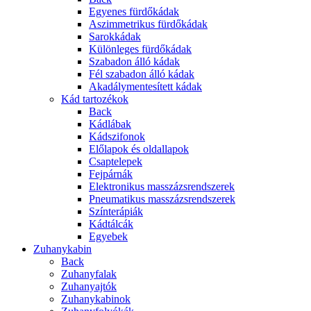
Egyenes fürdőkádak
Aszimmetrikus fürdőkádak
Sarokkádak
Különleges fürdőkádak
Szabadon álló kádak
Fél szabadon álló kádak
Akadálymentesített kádak
Kád tartozékok
Back
Kádlábak
Kádszifonok
Előlapok és oldallapok
Csaptelepek
Fejpárnák
Elektronikus masszázsrendszerek
Pneumatikus masszázsrendszerek
Színterápiák
Kádtálcák
Egyebek
Zuhanykabin
Back
Zuhanyfalak
Zuhanyajtók
Zuhanykabinok