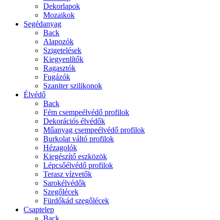
Dekorlapok
Mozaikok
Segédanyag
Back
Alapozók
Szigetelések
Kiegyenlítők
Ragasztók
Fugázók
Szaniter szilikonok
Élvédő
Back
Fém csempeélvédő profilok
Dekorációs élvédők
Műanyag csempeélvédő profilok
Burkolat váltó profilok
Hézagolók
Kiegészítő eszközök
Lépcsőélvédő profilok
Terasz vízvetők
Sarokélvédők
Szegőlécek
Fürdőkád szegőlécek
Csaptelep
Back