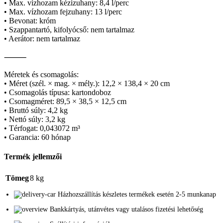
• Max. vízhozam kézizuhany: 8,4 l/perc
• Max. vízhozam fejzuhany: 13 l/perc
• Bevonat: króm
• Szappantartó, kifolyócső: nem tartalmaz
• Aerátor: nem tartalmaz
⸻
Méretek és csomagolás:
• Méret (szél. × mag. × mély.): 12,2 × 138,4 × 20 cm
• Csomagolás típusa: kartondoboz
• Csomagméret: 89,5 × 38,5 × 12,5 cm
• Bruttó súly: 4,2 kg
• Nettó súly: 3,2 kg
• Térfogat: 0,043072 m³
• Garancia: 60 hónap
Termék jellemzői
Tömeg
8 kg
Házhozszállítás készletes termékek esetén 2-5 munkanap
Bankkártyás, utánvétes vagy utalásos fizetési lehetőség