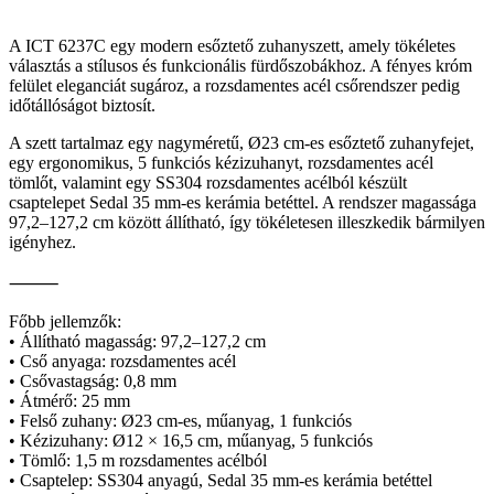
A ICT 6237C egy modern esőztető zuhanyszett, amely tökéletes
választás a stílusos és funkcionális fürdőszobákhoz. A fényes króm
felület eleganciát sugároz, a rozsdamentes acél csőrendszer pedig
időtállóságot biztosít.
A szett tartalmaz egy nagyméretű, Ø23 cm-es esőztető zuhanyfejet,
egy ergonomikus, 5 funkciós kézizuhanyt, rozsdamentes acél
tömlőt, valamint egy SS304 rozsdamentes acélból készült
csaptelepet Sedal 35 mm-es kerámia betéttel. A rendszer magassága
97,2–127,2 cm között állítható, így tökéletesen illeszkedik bármilyen
igényhez.
⸻
Főbb jellemzők:
• Állítható magasság: 97,2–127,2 cm
• Cső anyaga: rozsdamentes acél
• Csővastagság: 0,8 mm
• Átmérő: 25 mm
• Felső zuhany: Ø23 cm-es, műanyag, 1 funkciós
• Kézizuhany: Ø12 × 16,5 cm, műanyag, 5 funkciós
• Tömlő: 1,5 m rozsdamentes acélból
• Csaptelep: SS304 anyagú, Sedal 35 mm-es kerámia betéttel