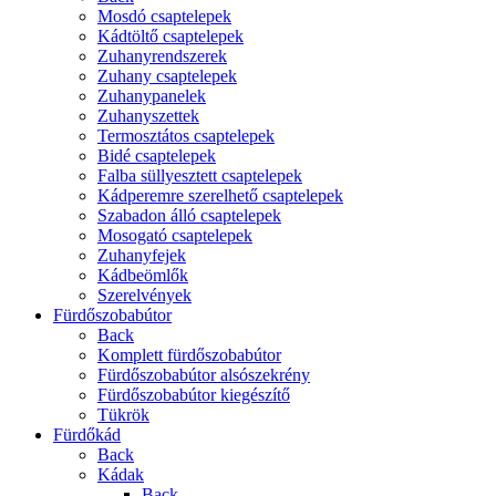
Mosdó csaptelepek
Kádtöltő csaptelepek
Zuhanyrendszerek
Zuhany csaptelepek
Zuhanypanelek
Zuhanyszettek
Termosztátos csaptelepek
Bidé csaptelepek
Falba süllyesztett csaptelepek
Kádperemre szerelhető csaptelepek
Szabadon álló csaptelepek
Mosogató csaptelepek
Zuhanyfejek
Kádbeömlők
Szerelvények
Fürdőszobabútor
Back
Komplett fürdőszobabútor
Fürdőszobabútor alsószekrény
Fürdőszobabútor kiegészítő
Tükrök
Fürdőkád
Back
Kádak
Back