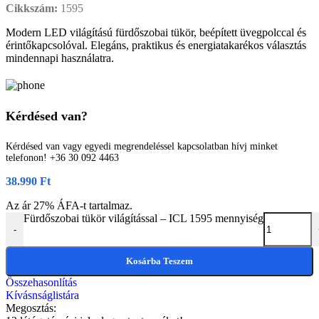
Cikkszám:
1595
Modern LED világítású fürdőszobai tükör, beépített üvegpolccal és
érintőkapcsolóval. Elegáns, praktikus és energiatakarékos választás
mindennapi használatra.
Kérdésed van?
Kérdésed van vagy egyedi megrendeléssel kapcsolatban hívj minket
telefonon! +36 30 092 4463
38.990
Ft
Az ár 27% ÁFA-t tartalmaz.
Fürdőszobai tükör világítással – ICL 1595 mennyiség
-
Kosárba Teszem
Összehasonlítás
Kívásnságlistára
Megosztás: