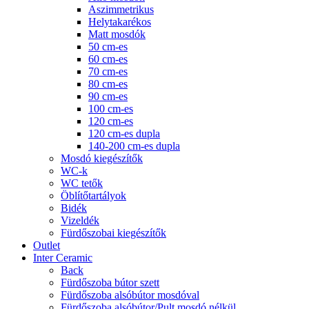
Aszimmetrikus
Helytakarékos
Matt mosdók
50 cm-es
60 cm-es
70 cm-es
80 cm-es
90 cm-es
100 cm-es
120 cm-es
120 cm-es dupla
140-200 cm-es dupla
Mosdó kiegészítők
WC-k
WC tetők
Öblítőtartályok
Bidék
Vizeldék
Fürdőszobai kiegészítők
Outlet
Inter Ceramic
Back
Fürdőszoba bútor szett
Fürdőszoba alsóbútor mosdóval
Fürdőszoba alsóbútor/Pult mosdó nélkül