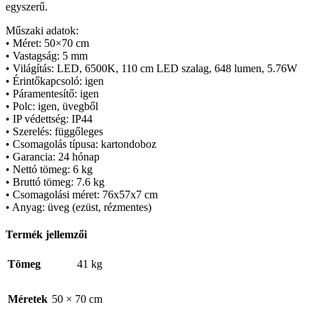
egyszerű.
Műszaki adatok:
• Méret: 50×70 cm
• Vastagság: 5 mm
• Világítás: LED, 6500K, 110 cm LED szalag, 648 lumen, 5.76W
• Érintőkapcsoló: igen
• Páramentesítő: igen
• Polc: igen, üvegből
• IP védettség: IP44
• Szerelés: függőleges
• Csomagolás típusa: kartondoboz
• Garancia: 24 hónap
• Nettó tömeg: 6 kg
• Bruttó tömeg: 7.6 kg
• Csomagolási méret: 76x57x7 cm
• Anyag: üveg (ezüst, rézmentes)
Termék jellemzői
Tömeg
41 kg
Méretek
50 × 70 cm