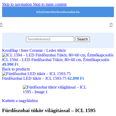
Skip to navigation
Skip to main content
info@emesefurdoszobaszalon.hu
Search
Kezdőlap
/
Inter Ceramic
/
Ledes tükör
ICL 1594 – LED Fürdőszobai Tükör, 80×60 cm, Érintőkapcsolós
49.990
Ft
Back to products
Fürdőszobai LED tükör – ICL 1593-75
62.890
Ft
Kattints a nagyításhoz
Fürdőszobai tükör világítással – ICL 1595