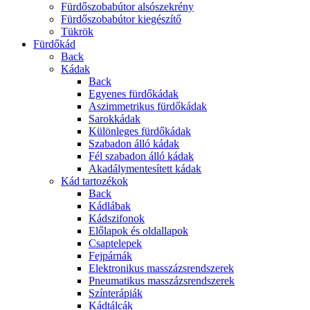
Fürdőszobabútor alsószekrény
Fürdőszobabútor kiegészítő
Tükrök
Fürdőkád
Back
Kádak
Back
Egyenes fürdőkádak
Aszimmetrikus fürdőkádak
Sarokkádak
Különleges fürdőkádak
Szabadon álló kádak
Fél szabadon álló kádak
Akadálymentesített kádak
Kád tartozékok
Back
Kádlábak
Kádszifonok
Előlapok és oldallapok
Csaptelepek
Fejpárnák
Elektronikus masszázsrendszerek
Pneumatikus masszázsrendszerek
Színterápiák
Kádtálcák