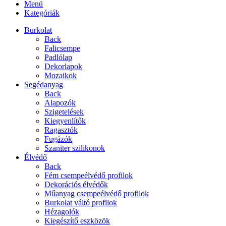
Menü
Kategóriák
Burkolat
Back
Falicsempe
Padlólap
Dekorlapok
Mozaikok
Segédanyag
Back
Alapozók
Szigetelések
Kiegyenlítők
Ragasztók
Fugázók
Szaniter szilikonok
Élvédő
Back
Fém csempeélvédő profilok
Dekorációs élvédők
Műanyag csempeélvédő profilok
Burkolat váltó profilok
Hézagolók
Kiegészítő eszközök