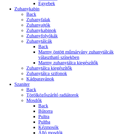
Egyebek
Zuhanykabin
Back
Zuhanyfalak
Zuhanyajtók
Zuhanykabinok
Zuhanyfolyókák
Zuhanytálcák
Back
Marmy öntött műmárvány zuhanytálcák
választható színekben
Marmy zuhanytálca kiegészítők
Zuhanytálca kiegészítők
Zuhanytálca szifonok
Kádparavánok
Szaniter
Back
Törölközőszárító radiátorok
Mosdók
Back
Bútorra
Pultra
Pultba
Kézmosók
Álló mosdók