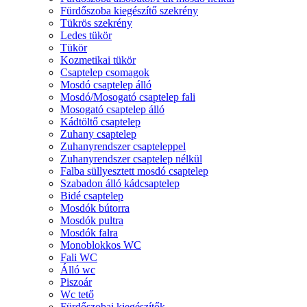
Fürdőszoba kiegészítő szekrény
Tükrös szekrény
Ledes tükör
Tükör
Kozmetikai tükör
Csaptelep csomagok
Mosdó csaptelep álló
Mosdó/Mosogató csaptelep fali
Mosogató csaptelep álló
Kádtöltő csaptelep
Zuhany csaptelep
Zuhanyrendszer csapteleppel
Zuhanyrendszer csaptelep nélkül
Falba süllyesztett mosdó csaptelep
Szabadon álló kádcsaptelep
Bidé csaptelep
Mosdók bútorra
Mosdók pultra
Mosdók falra
Monoblokkos WC
Fali WC
Álló wc
Piszoár
Wc tető
Fürdőszobai kiegészítők