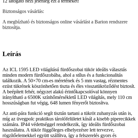
12
látógató nézi jelenleg ezt a terméket!
Biztonságos vásárlás:
A megbízható és biztonságos online vásárlást a Barion rendszere
biztosítja.
Leírás
Az ICL 1595 LED világítású fürdőszobai tükör ideális választás
minden modern fürdőszobába, ahol a stílus és a funkcionalitás
találkozik. A 50×70 cm-es méretének és 5 mm vastag, rézmentes
ezüst tükrének köszönhetően tiszta és éles visszatükröződést biztosít.
A beépített fehér, négyzet alakú érintőkapcsolóval könnyen
irányítható a 6500K színhőmérsékletű LED világítás, mely 110 cm
hosszúságban fut végig, 648 lumen fényerőt biztosítva.
Az anti-pára funkció segít tisztán tartani a tükröt zuhanyzás után is,
míg az üvegpolc praktikus tárolófelületet kínál a kisebb piperecikkek
számára. IP44 védettséggel rendelkezik, így ideális fürdőszobai
használatra. A tükör függőleges elhelyezésre lett tervezve,
rögzítőelemekkel együtt szállítva, így a felszerelés gyors és