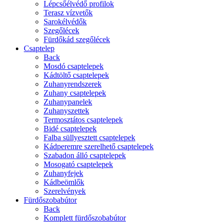
Lépcsőélvédő profilok
Terasz vízvetők
Sarokélvédők
Szegőlécek
Fürdőkád szegőlécek
Csaptelep
Back
Mosdó csaptelepek
Kádtöltő csaptelepek
Zuhanyrendszerek
Zuhany csaptelepek
Zuhanypanelek
Zuhanyszettek
Termosztátos csaptelepek
Bidé csaptelepek
Falba süllyesztett csaptelepek
Kádperemre szerelhető csaptelepek
Szabadon álló csaptelepek
Mosogató csaptelepek
Zuhanyfejek
Kádbeömlők
Szerelvények
Fürdőszobabútor
Back
Komplett fürdőszobabútor