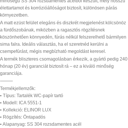
minőségű SS 304 rozsdamentes acélból készült, mely hosszú
élettartamot és korrózióállóságot biztosít, különösen párás
környezetben.
A matt ezüst felület elegáns és diszkrét megjelenést kölcsönöz
a fürdőszobának, miközben a ragasztós rögzítésnek
köszönhetően könnyedén, fúrás nélkül felszerelhető bármilyen
sima falra. Ideális választás, ha el szeretnéd kerülni a
csempefúrást, mégis megbízható megoldást keresel.
A termék bliszteres csomagolásban érkezik, a gyártó pedig 240
hónap (20 év) garanciát biztosít rá – ez a kiváló minőség
garanciája.
⸻
Termékjellemzők:
• Típus: Tartalék WC-papír tartó
• Modell: ICA 5551-1
• Kollekció: ELINOR LUX
• Rögzítés: Öntapadós
• Alapanyag: SS 304 rozsdamentes acél