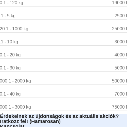
0.1 - 120 kg
19000 
.1 - 5 kg
2500 
20.1 - 1000 kg
25000 
.1 - 10 kg
3000 
0.1 - 20 kg
4000 
0.1 - 30 kg
5000 
000.1 - 2000 kg
50000 
0.1 - 40 kg
7000 
000.1 - 3000 kg
75000 
Érdekelnek az újdonságok és az aktuális akciók?
Iratkozz fel! (Hamarosan)
Kapcsolat