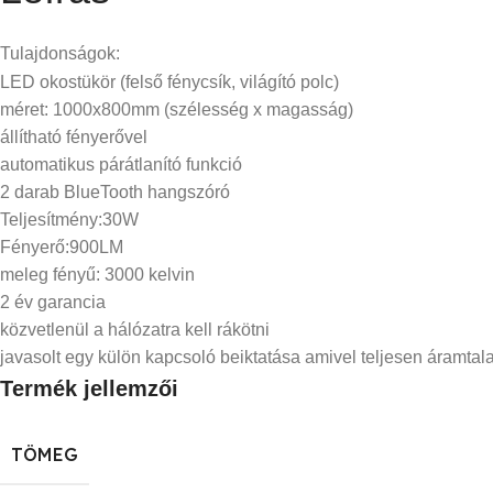
Tulajdonságok:
LED okostükör (felső fénycsík, világító polc)
méret: 1000x800mm (szélesség x magasság)
állítható fényerővel
automatikus párátlanító funkció
2 darab BlueTooth hangszóró
Teljesítmény:30W
Fényerő:900LM
meleg fényű: 3000 kelvin
2 év garancia
közvetlenül a hálózatra kell rákötni
javasolt egy külön kapcsoló beiktatása amivel teljesen áramtala
Termék jellemzői
TÖMEG