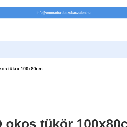
info@emesefurdoszobaszalon.hu
os tükör 100x80cm
 okos tükör 100x80