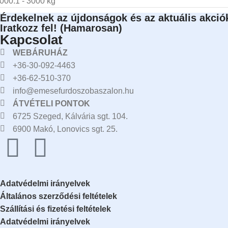
000.1 - 3000 kg
Érdekelnek az újdonságok és az aktuális akció
Iratkozz fel! (Hamarosan)
Kapcsolat
WEBÁRUHÁZ
+36-30-092-4463
+36-62-510-370
info@emesefurdoszobaszalon.hu
ÁTVÉTELI PONTOK
6725 Szeged, Kálvária sgt. 104.​
6900 Makó, Lonovics sgt. 25.
Adatvédelmi irányelvek
Általános szerződési feltételek
Szállítási és fizetési feltételek
Adatvédelmi irányelvek