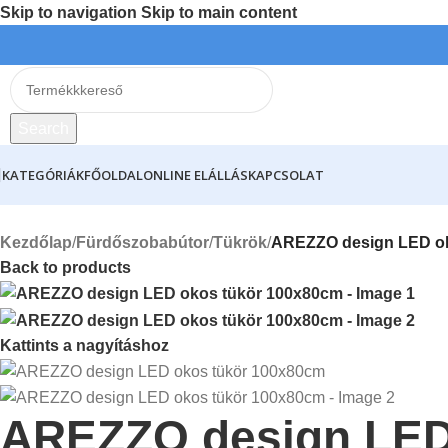
Skip to navigation
Skip to main content
Search
KATEGÓRIÁK
FŐOLDAL
ONLINE ELÁLLÁS
KAPCSOLAT
Kezdőlap
/
Fürdőszobabútor
/
Tükrök
/
AREZZO design LED ok
Back to products
Kattints a nagyításhoz
AREZZO design LED