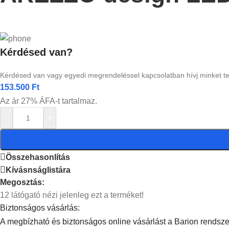
Kérdésed van?
Kérdésed van vagy egyedi megrendeléssel kapcsolatban hívj minket t
153.500
Ft
Az ár 27% ÁFA-t tartalmaz.
-
+
Összehasonlítás
Kívásnságlistára
Megosztás:
12
látógató nézi jelenleg ezt a terméket!
Biztonságos vásárlás:
A megbízható és biztonságos online vásárlást a Barion rendszer