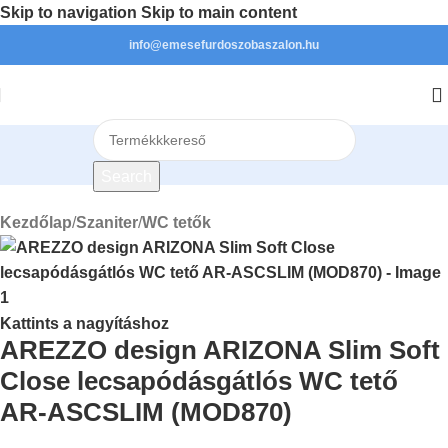
Skip to navigation
Skip to main content
info@emesefurdoszobaszalon.hu
Search
Kezdőlap
/
Szaniter
/
WC tetők
Kattints a nagyításhoz
AREZZO design ARIZONA Slim Soft
Close lecsapódásgátlós WC tető
AR-ASCSLIM (MOD870)