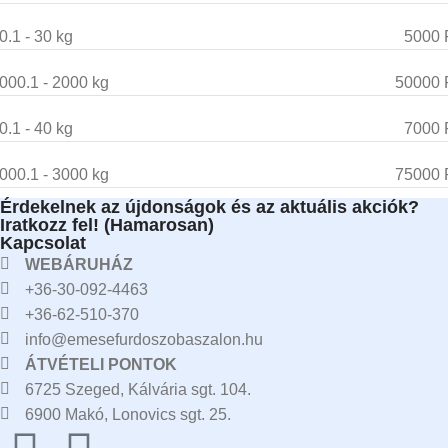
0.1 - 30 kg
5000 
000.1 - 2000 kg
50000 
0.1 - 40 kg
7000 
000.1 - 3000 kg
75000 
Érdekelnek az újdonságok és az aktuális akciók?
Iratkozz fel! (Hamarosan)
Kapcsolat
WEBÁRUHÁZ
+36-30-092-4463
+36-62-510-370
info@emesefurdoszobaszalon.hu
ÁTVÉTELI PONTOK
6725 Szeged, Kálvária sgt. 104.​
6900 Makó, Lonovics sgt. 25.