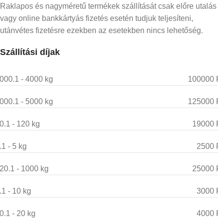
Raklapos és nagyméretű termékek szállítását csak előre utalás
vagy online bankkártyás fizetés esetén tudjuk teljesíteni,
utánvétes fizetésre ezekben az esetekben nincs lehetőség.
Szállítási díjak
000.1 - 4000 kg
100000 
000.1 - 5000 kg
125000 
0.1 - 120 kg
19000 
.1 - 5 kg
2500 
20.1 - 1000 kg
25000 
.1 - 10 kg
3000 
0.1 - 20 kg
4000 