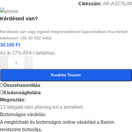
Cikkszám:
AR-ASCSLIM
Kérdésed van?
Kérdésed van vagy egyedi megrendeléssel kapcsolatban hívj minket
telefonon! +36 30 092 4463
30.100
Ft
Az ár 27% ÁFA-t tartalmaz.
-
+
Kosárba Teszem
Összehasonlítás
Kívásnságlistára
Megosztás:
13
látógató nézi jelenleg ezt a terméket!
Biztonságos vásárlás:
A megbízható és biztonságos online vásárlást a Barion
rendszere biztosítja.