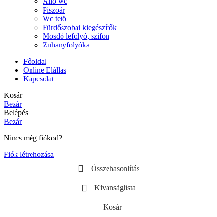
Álló wc
Piszoár
Wc tető
Fürdőszobai kiegészítők
Mosdó lefolyó, szifon
Zuhanyfolyóka
Főoldal
Online Elállás
Kapcsolat
Kosár
Bezár
Belépés
Bezár
Nincs még fiókod?
Fiók létrehozása
Összehasonlítás
Kívánságlista
Kosár