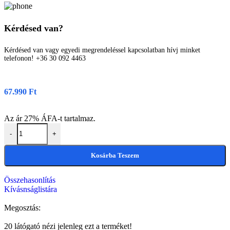
Kérdésed van?
Kérdésed van vagy egyedi megrendeléssel kapcsolatban hívj minket
telefonon! +36 30 092 4463
67.990
Ft
Az ár 27% ÁFA-t tartalmaz.
-
+
Kosárba Teszem
Összehasonlítás
Kívásnságlistára
Megosztás:
20
látógató nézi jelenleg ezt a terméket!