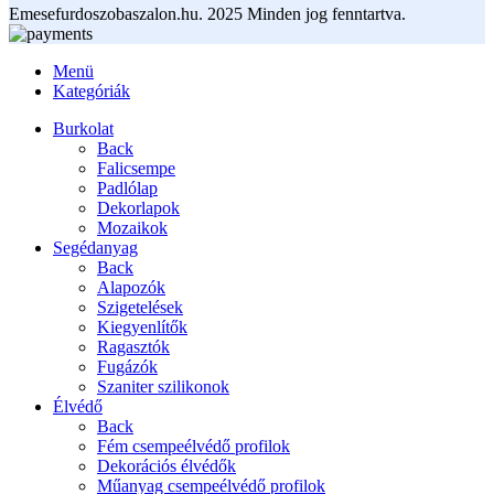
Emesefurdoszobaszalon.hu. 2025 Minden jog fenntartva.
Menü
Kategóriák
Burkolat
Back
Falicsempe
Padlólap
Dekorlapok
Mozaikok
Segédanyag
Back
Alapozók
Szigetelések
Kiegyenlítők
Ragasztók
Fugázók
Szaniter szilikonok
Élvédő
Back
Fém csempeélvédő profilok
Dekorációs élvédők
Műanyag csempeélvédő profilok