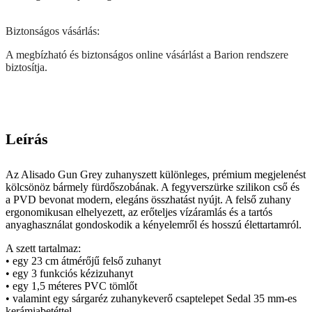
Biztonságos vásárlás:
A megbízható és biztonságos online vásárlást a Barion rendszere
biztosítja.
Leírás
Az Alisado Gun Grey zuhanyszett különleges, prémium megjelenést
kölcsönöz bármely fürdőszobának. A fegyverszürke szilikon cső és
a PVD bevonat modern, elegáns összhatást nyújt. A felső zuhany
ergonomikusan elhelyezett, az erőteljes vízáramlás és a tartós
anyaghasználat gondoskodik a kényelemről és hosszú élettartamról.
A szett tartalmaz:
• egy 23 cm átmérőjű felső zuhanyt
• egy 3 funkciós kézizuhanyt
• egy 1,5 méteres PVC tömlőt
• valamint egy sárgaréz zuhanykeverő csaptelepet Sedal 35 mm-es
kerámiabetéttel