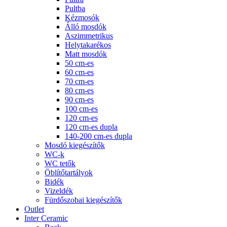
Pultba
Kézmosók
Álló mosdók
Aszimmetrikus
Helytakarékos
Matt mosdók
50 cm-es
60 cm-es
70 cm-es
80 cm-es
90 cm-es
100 cm-es
120 cm-es
120 cm-es dupla
140-200 cm-es dupla
Mosdó kiegészítők
WC-k
WC tetők
Öblítőtartályok
Bidék
Vizeldék
Fürdőszobai kiegészítők
Outlet
Inter Ceramic