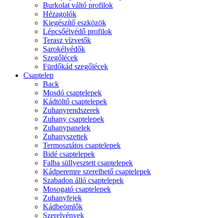
Burkolat váltó profilok
Hézagolók
Kiegészítő eszközök
Lépcsőélvédő profilok
Terasz vízvetők
Sarokélvédők
Szegőlécek
Fürdőkád szegőlécek
Csaptelep
Back
Mosdó csaptelepek
Kádtöltő csaptelepek
Zuhanyrendszerek
Zuhany csaptelepek
Zuhanypanelek
Zuhanyszettek
Termosztátos csaptelepek
Bidé csaptelepek
Falba süllyesztett csaptelepek
Kádperemre szerelhető csaptelepek
Szabadon álló csaptelepek
Mosogató csaptelepek
Zuhanyfejek
Kádbeömlők
Szerelvények