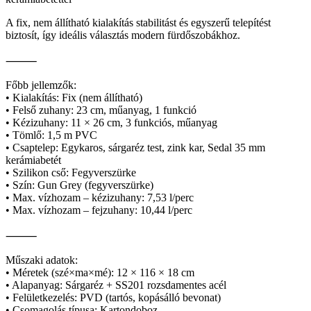
A fix, nem állítható kialakítás stabilitást és egyszerű telepítést
biztosít, így ideális választás modern fürdőszobákhoz.
⸻
Főbb jellemzők:
• Kialakítás: Fix (nem állítható)
• Felső zuhany: 23 cm, műanyag, 1 funkció
• Kézizuhany: 11 × 26 cm, 3 funkciós, műanyag
• Tömlő: 1,5 m PVC
• Csaptelep: Egykaros, sárgaréz test, zink kar, Sedal 35 mm
kerámiabetét
• Szilikon cső: Fegyverszürke
• Szín: Gun Grey (fegyverszürke)
• Max. vízhozam – kézizuhany: 7,53 l/perc
• Max. vízhozam – fejzuhany: 10,44 l/perc
⸻
Műszaki adatok:
• Méretek (szé×ma×mé): 12 × 116 × 18 cm
• Alapanyag: Sárgaréz + SS201 rozsdamentes acél
• Felületkezelés: PVD (tartós, kopásálló bevonat)
• Csomagolás típusa: Kartondoboz