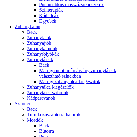
Pneumatikus masszázsrendszerek
Színterápiák
Kádtálcák
Egyebek
Zuhanykabin
Back
Zuhanyfalak
Zuhanyajtók
Zuhanykabinok
Zuhanyfolyókák
Zuhanytálcák
Back
Marmy öntött műmárvány zuhanytálcák
választható színekben
Marmy zuhanytálca kiegészítők
Zuhanytálca kiegészítők
Zuhanytálca szifonok
Kádparavánok
Szaniter
Back
Törölközőszárító radiátorok
Mosdók
Back
Bútorra
Pultra