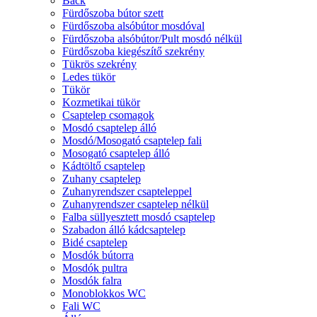
Back
Fürdőszoba bútor szett
Fürdőszoba alsóbútor mosdóval
Fürdőszoba alsóbútor/Pult mosdó nélkül
Fürdőszoba kiegészítő szekrény
Tükrös szekrény
Ledes tükör
Tükör
Kozmetikai tükör
Csaptelep csomagok
Mosdó csaptelep álló
Mosdó/Mosogató csaptelep fali
Mosogató csaptelep álló
Kádtöltő csaptelep
Zuhany csaptelep
Zuhanyrendszer csapteleppel
Zuhanyrendszer csaptelep nélkül
Falba süllyesztett mosdó csaptelep
Szabadon álló kádcsaptelep
Bidé csaptelep
Mosdók bútorra
Mosdók pultra
Mosdók falra
Monoblokkos WC
Fali WC