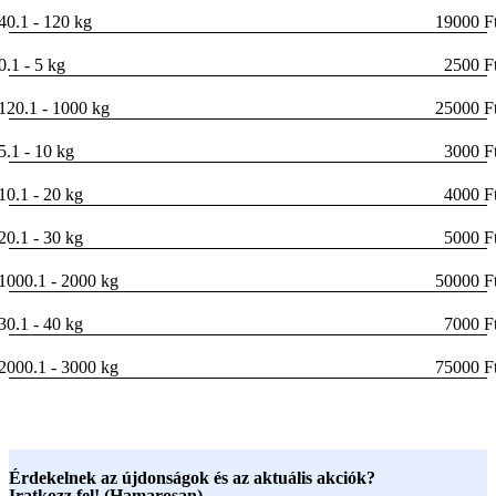
40.1 - 120 kg
19000 F
0.1 - 5 kg
2500 F
120.1 - 1000 kg
25000 F
5.1 - 10 kg
3000 F
10.1 - 20 kg
4000 F
20.1 - 30 kg
5000 F
1000.1 - 2000 kg
50000 F
30.1 - 40 kg
7000 F
2000.1 - 3000 kg
75000 F
Érdekelnek az újdonságok és az aktuális akciók?
Iratkozz fel! (Hamarosan)