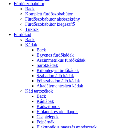
Fürdőszobabútor
Back
Komplett fürdőszobabútor
Fürdőszobabútor alsószekrény
Fürdőszobabútor kiegészítő
Tükrök
Fürdőkád
Back
Kádak
Back
Egyenes fürdőkádak
Aszimmetrikus fürdőkádak
Sarokkádak
Különleges fürdőkádak
Szabadon álló kádak
Fél szabadon álló kádak
Akadálymentesített kádak
Kád tartozékok
Back
Kádlábak
Kádszifonok
Előlapok és oldallapok
Csaptelepek
Fejpárnák
Elektronikus masszázsrendszerek