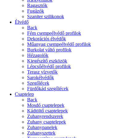
Ragasztók
Fugázók
Szaniter szilikonok
Élvédő
Back
Fém csempeélvédő profilok
Dekorációs élvédők
Műanyag csempeélvédő profilok
Burkolat váltó profilok
Hézagolók
Kiegészítő eszközök
Lépcsőélvédő profilok
Terasz vízvetők
Sarokélvédők
Szegőlécek
Fürdőkád szegőlécek
Csaptelep
Back
Mosdó csaptelepek
Kádtöltő csaptelepek
Zuhanyrendszerek
Zuhany csaptelepek
Zuhanypanelek
Zuhanyszettek