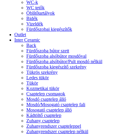
WC-k
WC tetők
Öblítőtartályok
Bidék
Vizeldék
Fürdőszobai kiegészítők
Outlet
Inter Ceramic
Back
Fürdőszoba bútor szett
Fürdőszoba alsóbútor mosdóval
Fürdőszoba alsóbútor/Pult mosdó nélkül
Fürdőszoba kiegészítő szekrény
Tükrös szekrény
Ledes tükör
Tükör
Kozmetikai tükör
Csaptelep csomagok
Mosdó csaptelep álló
Mosdó/Mosogató csaptelep fali
Mosogató csaptelep álló
Kádtöltő csaptelep
Zuhany csaptelep
Zuhanyrendszer csapteleppel
Zuhanyrendszer csaptelep nélkül