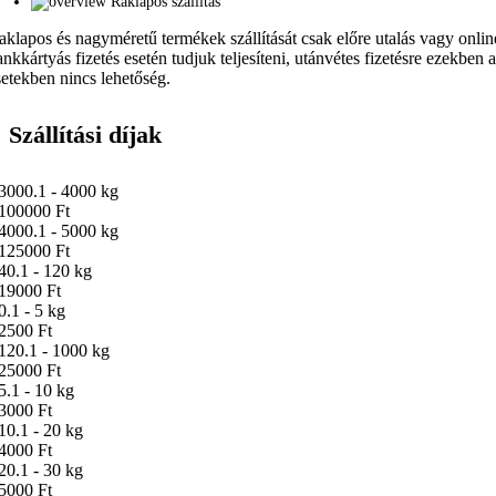
Raklapos szállítás
aklapos és nagyméretű termékek szállítását csak előre utalás vagy onlin
ankkártyás fizetés esetén tudjuk teljesíteni, utánvétes fizetésre ezekben 
setekben nincs lehetőség.
Szállítási díjak
3000.1 - 4000 kg
100000 Ft
4000.1 - 5000 kg
125000 Ft
40.1 - 120 kg
19000 Ft
0.1 - 5 kg
2500 Ft
120.1 - 1000 kg
25000 Ft
5.1 - 10 kg
3000 Ft
10.1 - 20 kg
4000 Ft
20.1 - 30 kg
5000 Ft