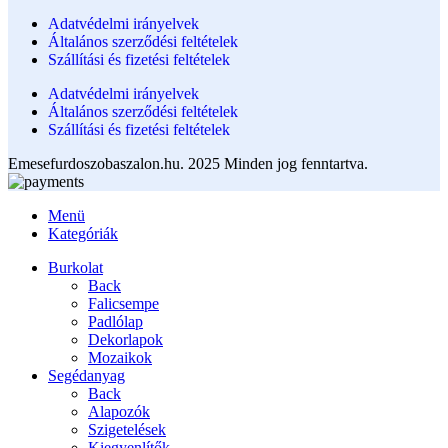
Adatvédelmi irányelvek
Általános szerződési feltételek
Szállítási és fizetési feltételek
Adatvédelmi irányelvek
Általános szerződési feltételek
Szállítási és fizetési feltételek
Emesefurdoszobaszalon.hu. 2025 Minden jog fenntartva.
Menü
Kategóriák
Burkolat
Back
Falicsempe
Padlólap
Dekorlapok
Mozaikok
Segédanyag
Back
Alapozók
Szigetelések
Kiegyenlítők