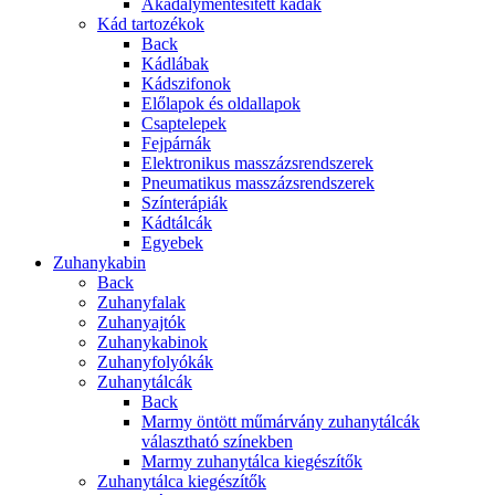
Akadálymentesített kádak
Kád tartozékok
Back
Kádlábak
Kádszifonok
Előlapok és oldallapok
Csaptelepek
Fejpárnák
Elektronikus masszázsrendszerek
Pneumatikus masszázsrendszerek
Színterápiák
Kádtálcák
Egyebek
Zuhanykabin
Back
Zuhanyfalak
Zuhanyajtók
Zuhanykabinok
Zuhanyfolyókák
Zuhanytálcák
Back
Marmy öntött műmárvány zuhanytálcák
választható színekben
Marmy zuhanytálca kiegészítők
Zuhanytálca kiegészítők