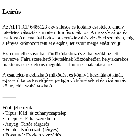
Leírás
Az ALFI ICF 6486123 egy stílusos és időtálló csaptelep, amely
tökéletes választás a modern fürdőszobákhoz. A masszív sárgaréz
test kiváló ellenállást biztosít a korrózióval és vízkővel szemben, míg
a fényes krómozott felület elegáns, letisztult megjelenést nyújt.
Ez a modell elsősorban fürdőkádakhoz és zuhanyzókhoz lett
tervezve. Falra szerelhető kivitelének köszönhetően helytakarékos,
praktikus és esztétikus megoldás a fürdőtér kialakításához.
A csaptelep megbízható működést és könnyű használatot kínál,
egyszerű karos kezelőjével pedig a vízhőmérséklet és vízáramlás
könnyedén szabályozható.
⸻
Főbb jellemzők:
• Típus: Kád- és zuhanycsaptelep
• Telepítés: Falra szerelhető
• Anyag: Tartós sárgaréz
• Felület: Krómozott (fényes)
• Fogantyú: Egykaros vezérlés