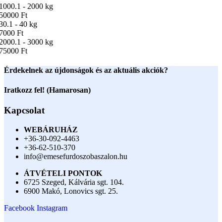
1000.1 - 2000 kg
50000 Ft
30.1 - 40 kg
7000 Ft
2000.1 - 3000 kg
75000 Ft
Érdekelnek az újdonságok és az aktuális akciók?
Iratkozz fel! (Hamarosan)
Kapcsolat
WEBÁRUHÁZ
+36-30-092-4463
+36-62-510-370
info@emesefurdoszobaszalon.hu
ÁTVÉTELI PONTOK
6725 Szeged, Kálvária sgt. 104.​
6900 Makó, Lonovics sgt. 25.
Facebook
Instagram