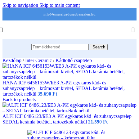
Skip to navigation
Skip to main content
info@emesefurdoszobaszalon.hu
Search
Kezdőlap
/
Inter Ceramic
/
Kádtöltő csaptelep
HANA ICF 6456153W/БЕЗ А-РИ egykaros kád- és
zuhanycsaptelep – krómozott kivitel, SEDAL kerámia betéttel,
tartozékok nélkül
35.690
Ft
Back to products
ALFI ICF 6486123/БЕЗ А-РИ egykaros kád- és zuhanycsaptelep –
SEDAL kerámia betéttel, tartozékok nélkül
21.590
Ft