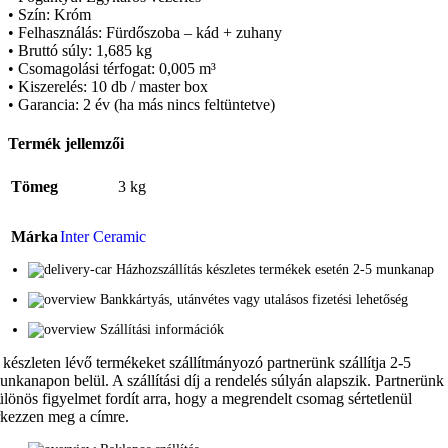
• Szín: Króm
• Felhasználás: Fürdőszoba – kád + zuhany
• Bruttó súly: 1,685 kg
• Csomagolási térfogat: 0,005 m³
• Kiszerelés: 10 db / master box
• Garancia: 2 év (ha más nincs feltüntetve)
Termék jellemzői
Tömeg
3 kg
Márka
Inter Ceramic
Házhozszállítás készletes termékek esetén 2-5 munkanap
Bankkártyás, utánvétes vagy utalásos fizetési lehetőség
Szállítási információk
 készleten lévő termékeket szállítmányozó partnerünk szállítja 2-5
unkanapon belül. A szállítási díj a rendelés súlyán alapszik. Partnerünk
ülönös figyelmet fordít arra, hogy a megrendelt csomag sértetlenül
rkezzen meg a címre.