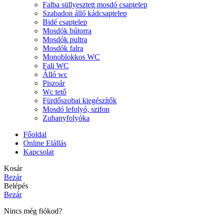
Falba süllyesztett mosdó csaptelep
Szabadon álló kádcsaptelep
Bidé csaptelep
Mosdók bútorra
Mosdók pultra
Mosdók falra
Monoblokkos WC
Fali WC
Álló wc
Piszoár
Wc tető
Fürdőszobai kiegészítők
Mosdó lefolyó, szifon
Zuhanyfolyóka
Főoldal
Online Elállás
Kapcsolat
Kosár
Bezár
Belépés
Bezár
Nincs még fiókod?