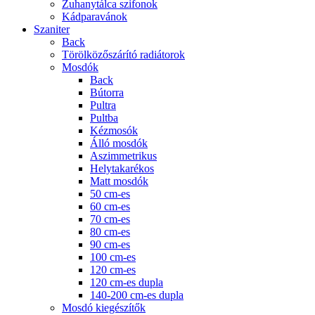
Zuhanytálca szifonok
Kádparavánok
Szaniter
Back
Törölközőszárító radiátorok
Mosdók
Back
Bútorra
Pultra
Pultba
Kézmosók
Álló mosdók
Aszimmetrikus
Helytakarékos
Matt mosdók
50 cm-es
60 cm-es
70 cm-es
80 cm-es
90 cm-es
100 cm-es
120 cm-es
120 cm-es dupla
140-200 cm-es dupla
Mosdó kiegészítők