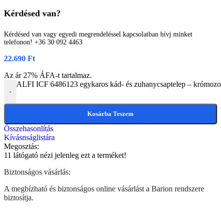
Kérdésed van?
Kérdésed van vagy egyedi megrendeléssel kapcsolatban hívj minket
telefonon! +36 30 092 4463
22.690
Ft
Az ár 27% ÁFA-t tartalmaz.
ALFI ICF 6486123 egykaros kád- és zuhanycsaptelep – krómozott,
-
Kosárba Teszem
Összehasonlítás
Kívásnságlistára
Megosztás:
11
látógató nézi jelenleg ezt a terméket!
Biztonságos vásárlás:
A megbízható és biztonságos online vásárlást a Barion rendszere
biztosítja.