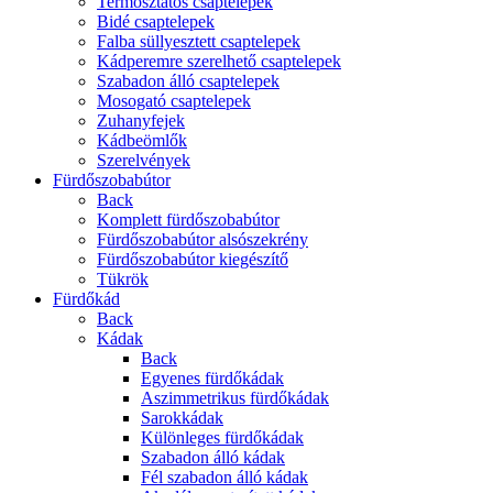
Termosztátos csaptelepek
Bidé csaptelepek
Falba süllyesztett csaptelepek
Kádperemre szerelhető csaptelepek
Szabadon álló csaptelepek
Mosogató csaptelepek
Zuhanyfejek
Kádbeömlők
Szerelvények
Fürdőszobabútor
Back
Komplett fürdőszobabútor
Fürdőszobabútor alsószekrény
Fürdőszobabútor kiegészítő
Tükrök
Fürdőkád
Back
Kádak
Back
Egyenes fürdőkádak
Aszimmetrikus fürdőkádak
Sarokkádak
Különleges fürdőkádak
Szabadon álló kádak
Fél szabadon álló kádak